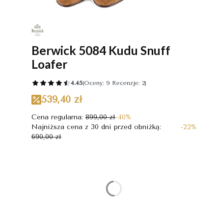
Berwick 5084 Kudu Snuff
Loafer
4.45
(Oceny: 9 Recenzje: 2)
539,40 zł
Cena regularna:
899,00 zł
-40%
Najniższa cena z 30 dni przed obniżką:
-22%
690,00 zł
Wybierz wariant produktu:
Poszczególne warianty mogą różnić się ceną
*
Rozmiar
Wybierz