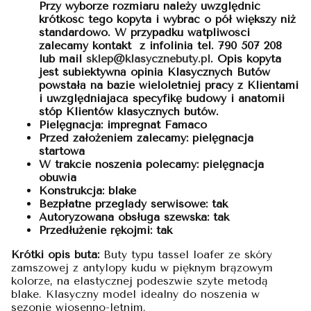
Przy wyborze rozmiaru należy uwzględnić
krótkość tego kopyta i wybrać o pół większy niż
standardowo. W przypadku wątpliwości
zalecamy kontakt z infolinią tel. 790 507 208
lub mail
sklep@klasycznebuty.pl
. Opis kopyta
jest subiektywną opinią Klasycznych Butów
powstałą na bazie wieloletniej pracy z Klientami
i uwzględniającą specyfikę budowy i anatomii
stóp Klientów klasycznych butów.
Pielęgnacja: impregnat Famaco
Przed założeniem zalecamy: pielęgnacja
startowa
W trakcie noszenia polecamy: pielęgnacja
obuwia
Konstrukcja: blake
Bezpłatne przeglądy serwisowe: tak
Autoryzowana obsługa szewska: tak
Przedłużenie rękojmi: tak
Krótki opis buta:
Buty typu tassel loafer ze skóry
zamszowej z antylopy kudu w pięknym brązowym
kolorze, na elastycznej podeszwie szyte metodą
blake. Klasyczny model idealny do noszenia w
sezonie wiosenno-letnim.