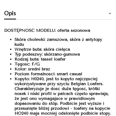
Opis
DOSTĘPNOŚĆ MODELU: oferta sezonowa
Skóra cholewki: zamszowa, skóra z antylopy
kudu
Wnętrze buta: skóra cielęca
Typ podeszwy:
skórzano-gumowa
Rodzaj buta: tassel loafer
Tęgość: F/G
Kolor: średni brąz
Poziom formalności: smart casual
Kopyto: H0240, jest to kopyto najczęściej
wykorzystywane przy szyciu Belgian Loafers.
Charakteryzuje je dość duża tęgość, krótki
nosek i niski profil w palcach często sprawiają,
że jest ono wymagające w prawidłowym
dopasowaniu do stóp. Podbicie jest wyższe i
przesunięte bliżej przodowi - loafery na kopycie
HO240 mają mocniej odsłonięte podbicie stopy.