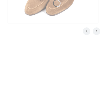
Jak dbać o buty
Zaraz po zakupie buty trzeba koniecznie przygotować
do użytkowania. W Klasycznych Butach nazywamy to
pielęgnacją startową
. Dzięki pielęgnacji startowej
czyli kilkukrotnemu nakremowaniu obuwia w pewnych
odstępach czasowych (kilka do kilkunastu minut) oraz
nałożeniu cienkiej warstwy pasty woskowej i -