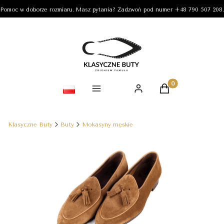
Pomoc w doborze rozmiaru. Masz pytania? Zadzwoń pod numer +48 790 507 208.
Średnia ocena zakupów w naszym sklepie to:
4.9
Made with GetReview
Produkty w koszy
Klasyczne Buty
Buty
Mokasyny męskie