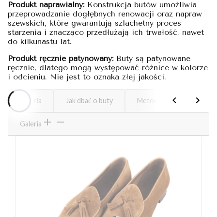
Produkt naprawialny:
Konstrukcja butów umożliwia
przeprowadzanie dogłębnych renowacji oraz napraw
szewskich, które gwarantują szlachetny proces
starzenia i znacząco przedłużają ich trwałość, nawet
do kilkunastu lat.
Produkt ręcznie patynowany:
Buty są patynowane
ręcznie, dlatego mogą występować różnice w kolorze
i odcieniu. Nie jest to oznaka złej jakości.
Galeria
Jak dbać o buty
Metoda szycia
Tab
Galeria