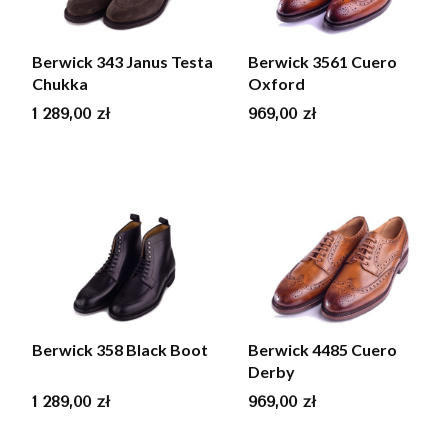
Berwick 343 Janus Testa
Berwick 3561 Cuero
Chukka
Oxford
Cena
Cena
1 289,00 zł
969,00 zł
Berwick 358 Black Boot
Berwick 4485 Cuero
Derby
Cena
Cena
1 289,00 zł
969,00 zł