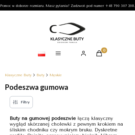
Pomoc w doborze rozmiaru. Masz pytania? Zadzwoń pod numer +48 790 507 208.
Produkty w koszy
Klasyczne Buty
Buty
Męskie
Podeszwa gumowa
Filtry
Buty na gumowej podeszwie
łączą klasyczny
wygląd skórzanej cholewki z pewnym krokiem na
śliskim chodniku czy mokrym bruku. Dyskretne