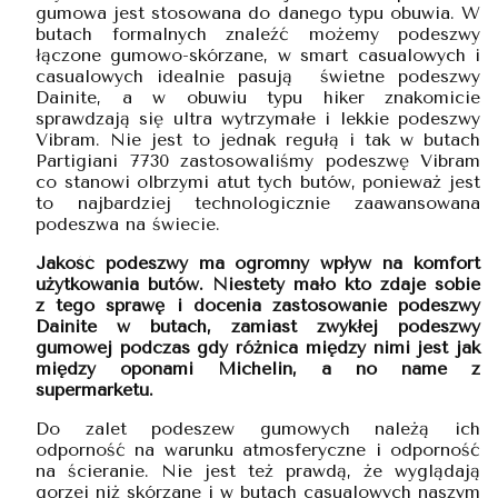
gumowa jest stosowana do danego typu obuwia. W
butach formalnych znaleźć możemy podeszwy
łączone gumowo-skórzane, w smart casualowych i
casualowych idealnie pasują świetne podeszwy
Dainite, a w obuwiu typu hiker znakomicie
sprawdzają się ultra wytrzymałe i lekkie podeszwy
Vibram. Nie jest to jednak regułą i tak w butach
Partigiani 7730 zastosowaliśmy podeszwę Vibram
co stanowi olbrzymi atut tych butów, ponieważ jest
to najbardziej technologicznie zaawansowana
podeszwa na świecie.
Jakość podeszwy ma ogromny wpływ na komfort
użytkowania butów. Niestety mało kto zdaje sobie
z tego sprawę i docenia zastosowanie podeszwy
Dainite w butach, zamiast zwykłej podeszwy
gumowej podczas gdy różnica między nimi jest jak
między oponami Michelin, a no name z
supermarketu.
Do zalet podeszew gumowych należą ich
odporność na warunku atmosferyczne i odporność
na ścieranie. Nie jest też prawdą, że wyglądają
gorzej niż skórzane i w butach casualowych naszym