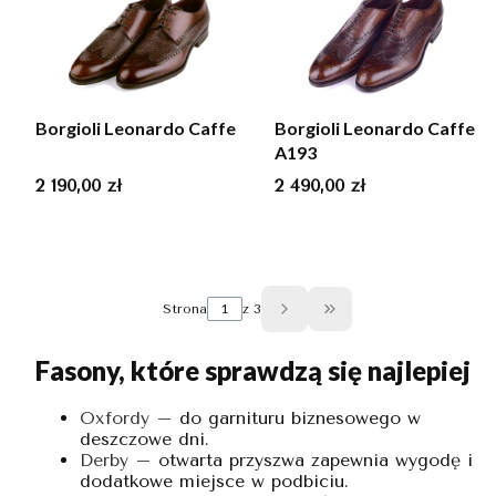
Borgioli Leonardo Caffe
Borgioli Leonardo Caffe
A193
Cena
Cena
2 190,00 zł
2 490,00 zł
Strona
z 3
Przejdź do ostatniej s
Fasony, które sprawdzą się najlepiej
Oxfordy
– do garnituru biznesowego w
deszczowe dni.
Derby
– otwarta przyszwa zapewnia wygodę i
dodatkowe miejsce w podbiciu.