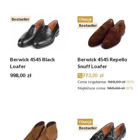
Bestseller
Okazja
Bestseller
Berwick 4545 Black
Berwick 4545 Repello
Loafer
Snuff Loafer
Cena
Cena promocyjna
998,00 zł
775,20 zł
Cena regularna:
969,00 zł
-20%
Najniższa cena:
969,00 zł
-20%
Okazja
Bestseller