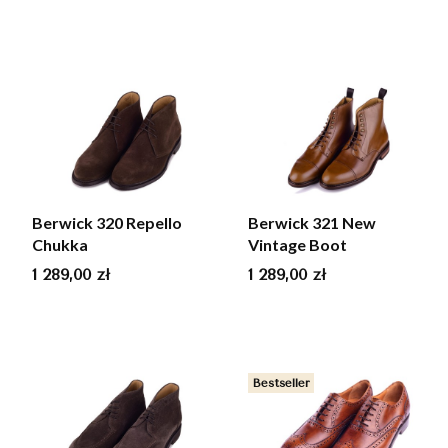
Berwick 320 Repello
Berwick 321 New
Chukka
Vintage Boot
Cena
Cena
1 289,00 zł
1 289,00 zł
Bestseller