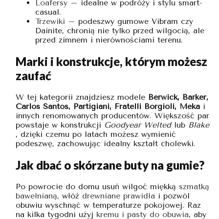
Loafersy
– idealne w podróży i stylu smart-
casual.
Trzewiki
– podeszwy gumowe Vibram czy
Dainite, chronią nie tylko przed wilgocią, ale
przed zimnem i nierównościami terenu.
Marki i konstrukcje, którym możesz
zaufać
W tej kategorii znajdziesz modele
Berwick, Barker,
Carlos Santos, Partigiani, Fratelli Borgioli, Meka
i
innych renomowanych producentów. Większość par
powstaje w konstrukcji
Goodyear Welted
lub
Blake
, dzięki czemu po latach możesz wymienić
podeszwę, zachowując idealny kształt cholewki.
Jak dbać o skórzane buty na gumie?
Po powrocie do domu usuń wilgoć miękką
szmatką
bawełnianą
, włóż
drewniane prawidła
i pozwól
obuwiu wyschnąć w temperaturze pokojowej. Raz
na kilka tygodni użyj
kremu i pasty do obuwia
, aby