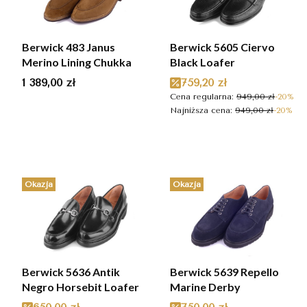
Berwick 483 Janus
Berwick 5605 Ciervo
Merino Lining Chukka
Black Loafer
Cena
Cena promocyjna
1 389,00 zł
759,20 zł
Cena regularna:
949,00 zł
-20%
Najniższa cena:
949,00 zł
-20%
Okazja
Okazja
Berwick 5636 Antik
Berwick 5639 Repello
Negro Horsebit Loafer
Marine Derby
Cena promocyjna
Cena promocyjna