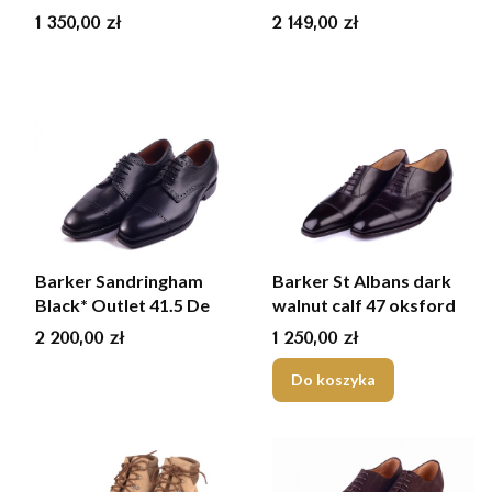
Cena
Cena
1 350,00 zł
2 149,00 zł
Barker Sandringham
Barker St Albans dark
Black* Outlet 41.5 De
walnut calf 47 oksford
Cena
Cena
2 200,00 zł
1 250,00 zł
Do koszyka