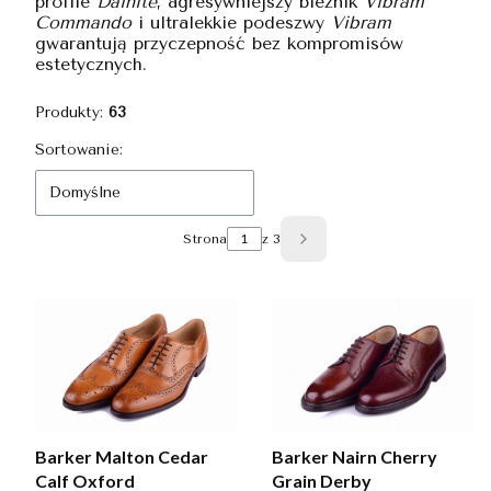
profile
Dainite
, agresywniejszy bieżnik
Vibram
Commando
i ultralekkie podeszwy
Vibram
gwarantują przyczepność bez kompromisów
estetycznych.
Produkty:
63
Lista produktów
Sortowanie:
Domyślne
Strona
z 3
Następne produkty
Barker Malton Cedar
Barker Nairn Cherry
Calf Oxford
Grain Derby