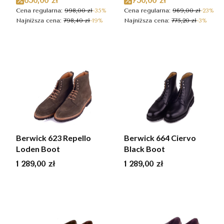
650,00 zł
750,00 zł
Cena regularna:
998,00 zł
-35%
Cena regularna:
969,00 zł
-23%
Najniższa cena:
798,40 zł
-19%
Najniższa cena:
775,20 zł
-3%
Berwick 623 Repello
Berwick 664 Ciervo
Loden Boot
Black Boot
Cena
Cena
1 289,00 zł
1 289,00 zł