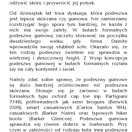
odżywić skórę i przywrócić jej połysk.
Od dziesiątek lat trwa dyskusja, która podeszwa
jest lepsza: skórzana czy gumowa. Nie zamierzamy
rozstrzygać tego sporu tym bardziej, że każda z
nich ma swoje zalety. W butach formalnych
podeszwę gumową zaczęto stosować na początku
dwudziestego wieku, gdy firma Dainite
wprowadziła swoją stubbed sole. Okazało się, że
ten rodzaj podeszwy świetnie się sprawdza w
wietrznej i deszczowej Anglii. Z Wysp koncepcja
podeszwy gumowej w butach formalnych rozlała
się na cały kontynent i świat.
Należy zdać sobie sprawę, że podeszwy gumowe
są dużo bardziej zróżnicowane niż podeszwa
skórzana. Stosuje się je zarówno w butach
formalnych typu oxford cap toe (np. Partigiani
7748), półformalnych jak semi brogues (Berwick
2509), smart casualowych (Carlos Santos 9114),
casualowych (Barker Nairn) oraz typowych hiker
boots (Barker Glencoe). Podeszwa gumowa
sprawdza się równie dobrze w loafersach. Przy
czym w zależności od rodzaju buta inna podeszwa