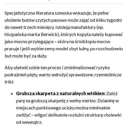
Specjalistyczna literatura szewska wskazuje, że pełne
ułożenie butów szytych pasowo może zająć od kilku tygodni
do nawet trzech miesięcy. Istnieją manufaktury (np.
hiszpańska marka Berwick), których kopyta należy kupować
jako mocno przylegające – skóra na śródstopiu mocno
pracuje i jeśli wybierzemy model zbyt luźny, po rozchodzeniu
but może być za duży.
Aby ułatwić sobie ten proces i zminimalizować ryzyko
podrażnień pięty, warto wdrożyć sprawdzone, rzemieślnicze
triki:
Grubsza skarpeta z naturalnych włókien:
Załóż
parę na grubszą skarpetę z wełny merino. Dzianinę w
miejscach punktowego ucisku można minimalnie
zwilżyć – wilgoć delikatnie rozluźni strukturę cholewki
od wewnątrz.