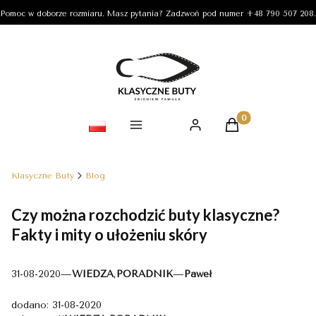
Pomoc w doborze rozmiaru. Masz pytania? Zadzwoń pod numer +48 790 507 208.
Produkty w koszy
Klasyczne Buty
Blog
Czy można rozchodzić buty klasyczne?
Fakty i mity o ułożeniu skóry
31-08-2020
—
WIEDZA
,
PORADNIK
—
Paweł
dodano: 31-08-2020