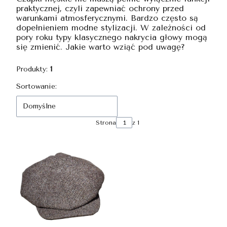
praktycznej, czyli zapewniać ochrony przed
warunkami atmosferycznymi. Bardzo często są
dopełnieniem modne stylizacji. W zależności od
pory roku typy klasycznego nakrycia głowy mogą
się zmienić. Jakie warto wziąć pod uwagę?
Produkty:
1
Lista produktów
Sortowanie:
Domyślne
Strona
z 1