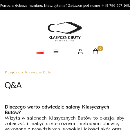
Pomoc w doborze rozmiaru. Masz pytania? Zadzwoń pod numer +48 790 507 208.
Produkty w koszy
Przejdź do:
Klasyczne Buty
Q&A
Dlaczego warto odwiedzić salony Klasycznych
Butów?
Wizyta w salonach Klasycznych Butów to okazja, aby
zobaczyć i nabyć szyte różnymi metodami obuwie,
wykonane z prawdziwych, wysokiej jakości skór oraz