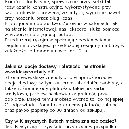
Komfort: Tradycyjne, sprawdzone przez setki lat
rozwiązania konstrukcyjne, wykorzystywane przy
szyciu obuwia, sprawiają, że buty są wygodne nawet
przy noszeniu przez długi czas.
Profesjonalne doradztwo: Zarówno w salonach, jak i
na stronie internetowej, nasi eksperci służą pomocą
w wyborze i pielęgnacji butów.
Przedłużoną rękojmię: spełniając postanowienia
regulaminu zyskujesz przedłużoną rękojmię na buty, w
zależności od modelu nawet do 10 lat.
Jakie są opcje dostawy i płatności na stronie
www.klasycznebuty.pl?
Strona www.klasycznebuty.pl oferuje różnorodne
opcje dostawy, w tym kurierem lub odbiór osobisty, a
także różne metody płatności, takie jak karta
kredytowa, przelew bankowy czy płatność przy
odbiorze. Dzięki temu możesz wybrać to, co najlepiej
Ci odpowiada. Ponadto oferujemy płatność ratalną
oraz paypo (zapłatę po 30 dniach od zakupu).
Czy w Klasycznych Butach można znaleźć odzież?
Tak. Klasyczną oczywiście, przy czym w przypadku