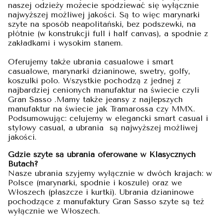
naszej odzieży możecie spodziewać się wyłącznie
najwyższej możliwej jakości. Są to więc marynarki
szyte na sposób neapolitański, bez podszewki, na
płótnie (w konstrukcji full i half canvas), a spodnie z
zakładkami i wysokim stanem.
Oferujemy także ubrania casualowe i smart
casualowe, marynarki dzianinowe, swetry, golfy,
koszulki polo. Wszystkie pochodzą z jednej z
najbardziej cenionych manufaktur na świecie czyli
Gran Sasso .Mamy także jeansy z najlepszych
manufaktur na świecie jak Tramarossa czy MMX.
Podsumowując: celujemy w elegancki smart casual i
stylowy casual, a ubrania są najwyższej możliwej
jakości.
Gdzie szyte są ubrania oferowane w Klasycznych
Butach?
Nasze ubrania szyjemy wyłącznie w dwóch krajach: w
Polsce (marynarki, spodnie i koszule) oraz we
Włoszech (płaszcze i kurtki). Ubrania dzianinowe
pochodzące z manufaktury Gran Sasso szyte są też
wyłącznie we Włoszech.