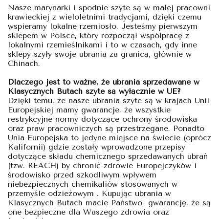
Nasze marynarki i spodnie szyte są w małej pracowni
krawieckiej z wieloletnimi tradycjami, dzięki czemu
wspieramy lokalne rzemiosło. Jesteśmy pierwszym
sklepem w Polsce, który rozpoczął współpracę z
lokalnymi rzemieślnikami i to w czasach, gdy inne
sklepy szyły swoje ubrania za granicą, głównie w
Chinach.
Dlaczego jest to ważne, że ubrania sprzedawane w
Klasycznych Butach szyte są wyłącznie w UE?
Dzięki temu, że nasze ubrania szyte są w krajach Unii
Europejskiej mamy gwarancje, że wszystkie
restrykcyjne normy dotyczące ochrony środowiska
oraz praw pracowniczych są przestrzegane. Ponadto
Unia Europejska to jedyne miejsce na świecie (oprócz
Kalifornii) gdzie zostały wprowadzone przepisy
dotyczące składu chemicznego sprzedawanych ubrań
(tzw. REACH) by chronić zdrowie Europejczyków i
środowisko przed szkodliwym wpływem
niebezpiecznych chemikaliów stosowanych w
przemyśle odzieżowym . Kupując ubrania w
Klasycznych Butach macie Państwo gwarancję, że są
one bezpieczne dla Waszego zdrowia oraz