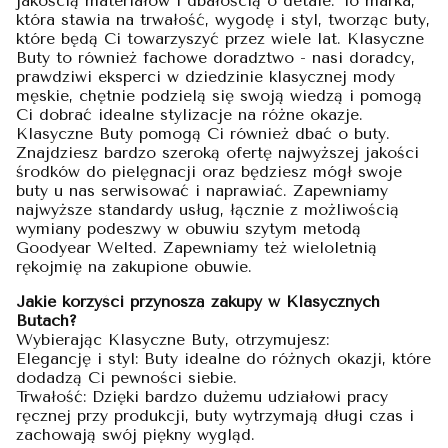
jakością materiałów i dbałością o detale. To marka,
która stawia na trwałość, wygodę i styl, tworząc buty,
które będą Ci towarzyszyć przez wiele lat. Klasyczne
Buty to również fachowe doradztwo - nasi doradcy,
prawdziwi eksperci w dziedzinie klasycznej mody
męskie, chętnie podzielą się swoją wiedzą i pomogą
Ci dobrać idealne stylizacje na różne okazje.
Klasyczne Buty pomogą Ci również dbać o buty.
Znajdziesz bardzo szeroką ofertę najwyższej jakości
środków do pielęgnacji oraz będziesz mógł swoje
buty u nas serwisować i naprawiać. Zapewniamy
najwyższe standardy usług, łącznie z możliwością
wymiany podeszwy w obuwiu szytym metodą
Goodyear Welted. Zapewniamy też wieloletnią
rękojmię na zakupione obuwie.
Jakie korzyści przynoszą zakupy w Klasycznych
Butach?
Wybierając Klasyczne Buty, otrzymujesz:
Elegancję i styl: Buty idealne do różnych okazji, które
dodadzą Ci pewności siebie.
Trwałość: Dzięki bardzo dużemu udziałowi pracy
ręcznej przy produkcji, buty wytrzymają długi czas i
zachowają swój piękny wygląd.