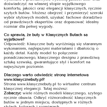
doświadczyć na własnej stopie wyjątkowego
komfortu, jakości oraz elegancji klasycznych, ręcznie
szytych butów. Możesz obejrzeć i przymierzyć szeroki
wybór stylowych modeli, uzyskać fachowe doradztwo
od prawdziwych ekspertów oraz dopasować idealny
rozmiar dla pełnej wygody.
Co sprawia, że buty w Klasycznych Butach są
wyjątkowe?
Odpowiedź: Klasyczne buty wyróżniają się starannym
wykonaniem, najlepszymi materiałami i dbałością o
każdy detal. Każdy model to połączenie
ponadczasowego, klasycznego designu z prawdziwą
sztuką szewską, gwarantujące styl i komfort na
najwyższym poziomie.
Dlaczego warto odwiedzić stronę internetową
www.klasycznebuty.pl?
Strona www.klasycznebuty.pl to wirtualne centrum
klasycznej elegancji. Tutaj możesz:
Zobaczyć
wiele różnych modeli klasycznego, szytego
ręcznie obuwia. Odkryć różnorodność klasycznych
butów w jednym miejscu, dostępnych w różnych
stylach, kolorach i rozmiarach.