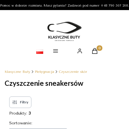
Pomoc w doborze rozmiaru. Masz pytania? Zadzwoń pod numer +48 790 507 208.
Produkty w koszy
Klasyczne Buty
Pielęgnacja
Czyszczenie skór
Czyszczenie sneakersów
Filtry
Produkty:
3
Lista produktów
Sortowanie: