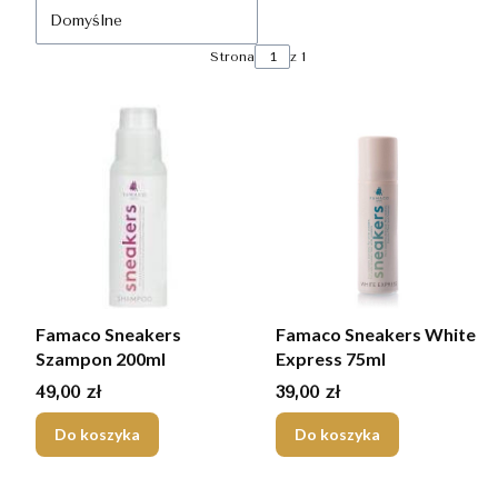
Domyślne
Strona
z 1
Famaco Sneakers
Famaco Sneakers White
Szampon 200ml
Express 75ml
Cena
Cena
49,00 zł
39,00 zł
Do koszyka
Do koszyka