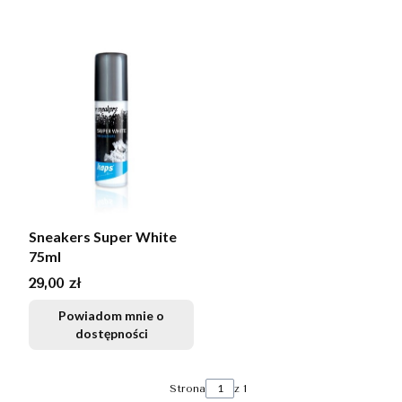
Sneakers Super White
75ml
Cena
29,00 zł
Powiadom mnie o
dostępności
Strona
z 1