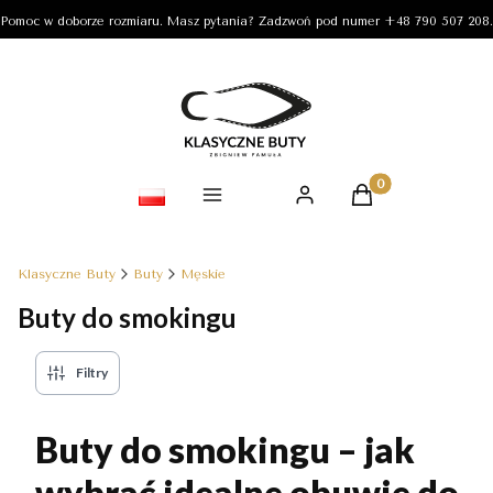
Pomoc w doborze rozmiaru. Masz pytania? Zadzwoń pod numer +48 790 507 208.
Produkty w koszy
Klasyczne Buty
Buty
Męskie
Buty do smokingu
Filtry
Buty do smokingu – jak
wybrać idealne obuwie do