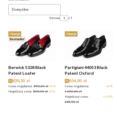
Domyślne
Strona
z 1
Okazja
Okazja
Bestseller
Berwick 5328 Black
Partigiani 44053 Black
Patent Loafer
Patent Oxford
Cena promocyjna
Cena promocyjna
629,30 zł
654,00 zł
Cena regularna:
899,00 zł
-30%
Cena regularna:
-40%
Najniższa cena:
899,00 zł
-30%
1 090,00 zł
Najniższa cena:
+0,8%
648,99 zł