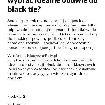
black tie?
Smoking to jeden z najbardziej eleganckich
elementów męskiej garderoby. Wymaga nie tylko
odpowiednio dobranej marynarki i dodatków, ale
również właściwego obuwia. Dobrze dobrane buty
do smokingu powinny podkreślać formalny
charakter stylizacji, zachowując jednocześnie
ponadczasową elegancję i perfekcyjne proporcje.
W ofercie
KlasyczneButy.pl
znajdziesz starannie wyselekcjonowane modele
idealne do stylizacji black tie — od klasycznych
lakierowanych oxfordów po
eleganckie eskarpiny
inspirowane tradycyjnym wieczorowym dress
code’em
Produkty:
2
Lista produktów
Sortowanie: