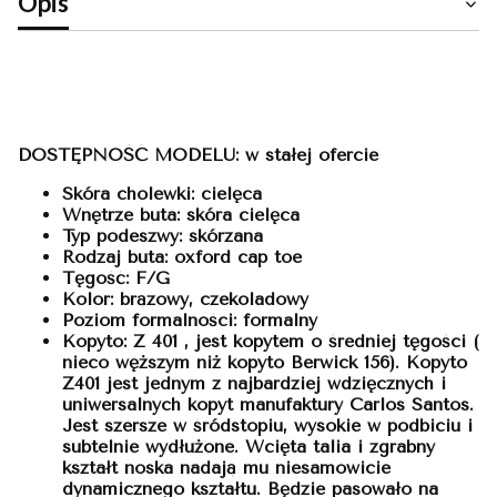
Opis
DOSTĘPNOŚĆ MODELU: w stałej ofercie
Skóra cholewki: cielęca
Wnętrze buta: skóra cielęca
Typ podeszwy: skórzana
Rodzaj buta: oxford cap toe
Tęgość: F/G
Kolor: brązowy, czekoladowy
Poziom formalności: formalny
Kopyto: Z 401 , jest kopytem o średniej tęgości (
nieco węższym niż kopyto Berwick 156). Kopyto
Z401 jest jednym z najbardziej wdzięcznych i
uniwersalnych kopyt manufaktury Carlos Santos.
Jest szersze w śródstopiu, wysokie w podbiciu i
subtelnie wydłużone. Wcięta talia i zgrabny
kształt noska nadają mu niesamowicie
dynamicznego kształtu. Będzie pasowało na