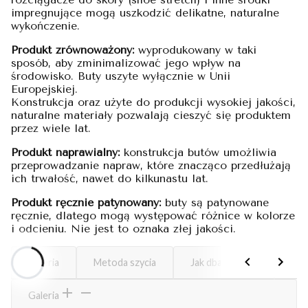
impregnujące mogą uszkodzić delikatne, naturalne
wykończenie.
Produkt zrównoważony:
wyprodukowany w taki
sposób, aby zminimalizować jego wpływ na
środowisko. Buty uszyte wyłącznie w Unii
Europejskiej.
Konstrukcja oraz użyte do produkcji wysokiej jakości,
naturalne materiały pozwalają cieszyć się produktem
przez wiele lat.
Produkt naprawialny:
konstrukcja butów umożliwia
przeprowadzanie napraw, które znacząco przedłużają
ich trwałość, nawet do kilkunastu lat.
Produkt ręcznie patynowany:
buty są patynowane
ręcznie, dlatego mogą występować różnice w kolorze
i odcieniu. Nie jest to oznaka złej jakości.
Galeria
Metoda szycia
Jak dbać o buty
Kos
Galeria