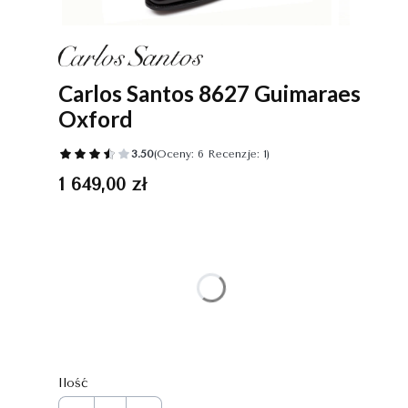
Carlos Santos 8627 Guimaraes
Oxford
3.50
(Oceny: 6 Recenzje: 1)
Cena
1 649,00 zł
Wybierz wariant produktu:
Poszczególne warianty mogą różnić się ceną
*
Rozmiar
Wybierz
Ilość