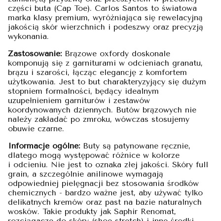
części buta (Cap Toe). Carlos Santos to światowa
marka klasy premium, wyróżniająca się rewelacyjną
jakością skór wierzchnich i podeszwy oraz precyzją
wykonania.
Zastosowanie:
Brązowe oxfordy doskonale
komponują się z garniturami w odcieniach granatu,
brązu i szarości, łącząc elegancję z komfortem
użytkowania. Jest to but charakteryzyjący się dużym
stopniem formalności, będący idealnym
uzupełnieniem garniturów i zestawów
koordynowanych dziennych. Butów brązowych nie
należy zakładać po zmroku, wówczas stosujemy
obuwie czarne.
Informacje ogólne:
Buty są patynowane ręcznie,
dlatego mogą występować różnice w kolorze
i odcieniu. Nie jest to oznaka złej jakości. Skóry full
grain, a szczególnie anilinowe wymagają
odpowiedniej pielęgnacji bez stosowania środków
chemicznych - bardzo ważne jest, aby używać tylko
delikatnych kremów oraz past na bazie naturalnych
wosków. Takie produkty jak Saphir Renomat,
rozciągacze do skóry (shoe stretch) i inne środki