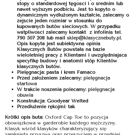
stopy o standardowej tęgości i o średnim lub
nawet wyższym podbiciu. Jest to kopyto o
dynamicznym wydłużonym kształcie, zalecamy o
zejście jeden rozmiar w stosunku do
kupowanych butów sieciowych. W przypadku
wątpliwości zalecamy kontakt z infolinią tel.
790 507 208 lub mail
sklep@klasycznebuty.pl
.
Opis kopyta jest subiektywną opinią
Klasycznych Butów powstałą na bazie
wieloletniej pracy z Klientami i uwzględniającą
specyfikę budowy i anatomii stóp Klientów
klasycznych butów.
Pielęgnacja: pasta i krem Famaco
Przed założeniem zalecamy:
pielęgnacja
startowa
W trakcie noszenia polecamy:
pielęgnacja
obuwia
Konstrukcja: Goodyear Welted
Przedłużenie rękojmi: tak
Krótki opis buta:
Oxford Cap Toe to pozycja
obowiązkowa w garderobie każdego mężczyzny.
Klasyk wśród klasyków charakteryzujący się
zamkniętą przyszwą oraz przeszyciem w przedniej