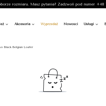
borze rozmiaru. Masz pytania? Zadzwoń pod numer +48 7
ież
Akcesoria
Wyprzedaż
Nowości
Usługi
vo Black Belgian Loafer