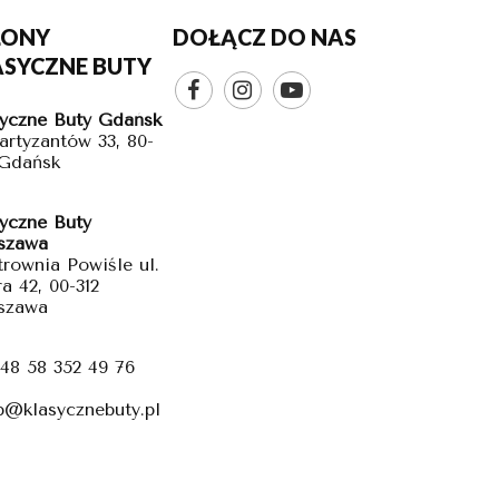
LONY
DOŁĄCZ DO NAS
ASYCZNE BUTY



yczne Buty Gdańsk
Partyzantów 33, 80-
 Gdańsk
yczne Buty
szawa
trownia Powiśle ul.
a 42, 00-312
szawa
48 58 352 49 76
p@klasycznebuty.pl