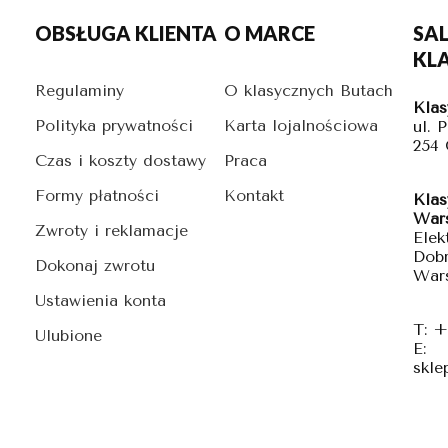
OBSŁUGA KLIENTA
O MARCE
SA
KL
Regulaminy
O klasycznych Butach
Klas
Polityka prywatności
Karta lojalnościowa
ul. 
254
Czas i koszty dostawy
Praca
Formy płatności
Kontakt
Klas
War
Zwroty i reklamacje
Elek
Dobr
Dokonaj zwrotu
War
Ustawienia konta
T: +
Ulubione
E:
skle