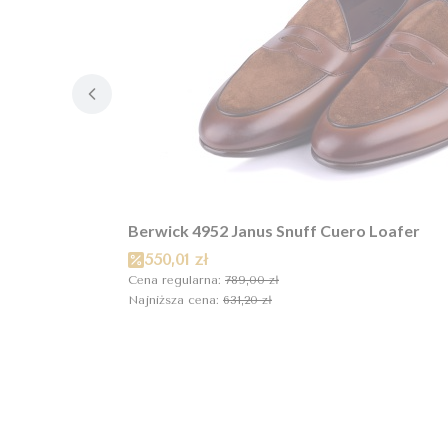
Berwick 4952 Janus Snuff Cuero Loafer
Cena promocyjna
550,01 zł
Cena regularna:
789,00 zł
Najniższa cena:
631,20 zł