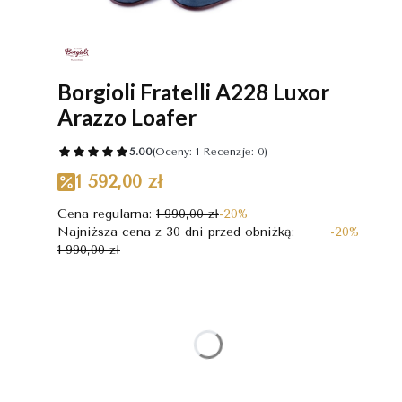
Borgioli Fratelli A228 Luxor
Arazzo Loafer
5.00
(Oceny: 1 Recenzje: 0)
1 592,00 zł
Cena regularna:
1 990,00 zł
-20%
Najniższa cena z 30 dni przed obniżką:
-20%
1 990,00 zł
Wybierz wariant produktu:
Poszczególne warianty mogą różnić się ceną
*
Rozmiar
Wybierz