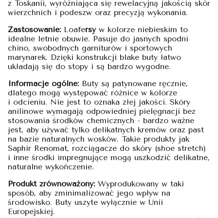
z Toskanii, wyróżniająca się rewelacyjną jakością skór
wierzchnich i podeszw oraz precyzją wykonania.
Zastosowanie:
Loafe
rsy
w kolorze niebieskim to
idealne letnie obuwie. Pasuje do jasnych spodni
chino, swobodnych garniturów i sportowych
marynarek. Dzięki konstrukcji blake buty łatwo
układają się do stopy i są bardzo wygodne.
Informacje ogólne:
Buty są patynowane ręcznie,
dlatego mogą występować różnice w kolorze
i odcieniu. Nie jest to oznaka złej jakości. Skóry
anilinowe wymagają odpowiedniej pielęgnacji bez
stosowania środków chemicznych - bardzo ważne
jest, aby używać tylko delikatnych kremów oraz past
na bazie naturalnych wosków. Takie produkty jak
Saphir Renomat, rozciągacze do skóry (shoe stretch)
i inne środki impregnujące mogą uszkodzić delikatne,
naturalne wykończenie.
Produkt zrównoważony:
Wyprodukowany w taki
sposób, aby zminimalizować jego wpływ na
środowisko. Buty uszyte wyłącznie w Unii
Europejskiej.