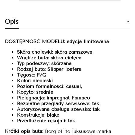
Opis
DOSTĘPNOŚĆ MODELU: edycja limitowana
Skóra cholewki: skóra zamszowa
Wnętrze buta: skóra cielęca
Typ podeszwy: skórzana
Rodzaj buta: Slipper loafers
Tęgość: F/G
Kolor: niebieski
Poziom formalności: casual,
Kopyto: średnie
Pielęgnacja: impregnat Famaco
Bezpłatne przeglądy serwisowe: tak
Autoryzowana obsługa szewska: tak
Konstrukcja: blake
Przedłużenie rękojmi: tak
Krótki opis buta:
Borgioli to luksusowa marka