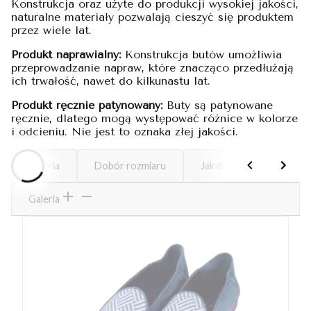
Konstrukcja oraz użyte do produkcji wysokiej jakości,
naturalne materiały pozwalają cieszyć się produktem
przez wiele lat.
Produkt naprawialny:
Konstrukcja butów umożliwia
przeprowadzanie napraw, które znacząco przedłużają
ich trwałość, nawet do kilkunastu lat.
Produkt ręcznie patynowany:
Buty są patynowane
ręcznie, dlatego mogą występować różnice w kolorze
i odcieniu. Nie jest to oznaka złej jakości.
Galeria
Dobór rozmiaru
Jak dbać o buty
M
Galeria