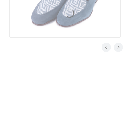
Jak dobrać rozmiar butów
Pomiar stopy
Jak zmierzyć stopę -
poradnik
.