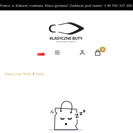
Pomoc w doborze rozmiaru. Masz pytania? Zadzwoń pod numer +48 790 507 208.
Produkty w koszy
Klasyczne Buty
Buty