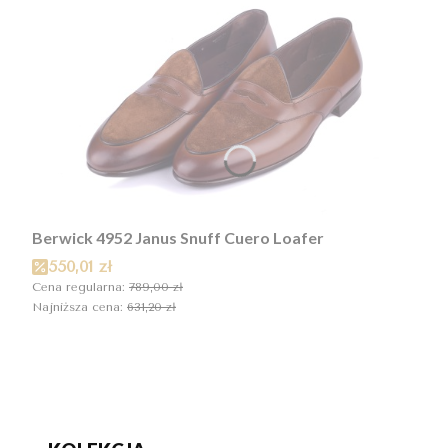
Berwick 4952 Janus Snuff Cuero Loafer
Cena promocyjna
550,01 zł
Cena regularna:
789,00 zł
Najniższa cena:
631,20 zł