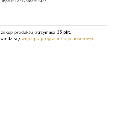
Inpost Paczkomaty 24/7
 zakup produktu otrzymasz
35 pkt
.
wiedz się
więcej o programie lojalnościowym.