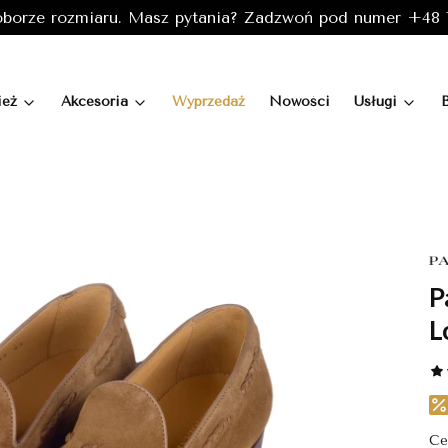
borze rozmiaru. Masz pytania? Zadzwoń pod numer +48 7
ież
Akcesoria
Wyprzedaż
Nowości
Usługi
P
L
Ce