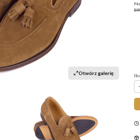
Na
69
Wy
Po
*
R
Otwórz galerię
Il