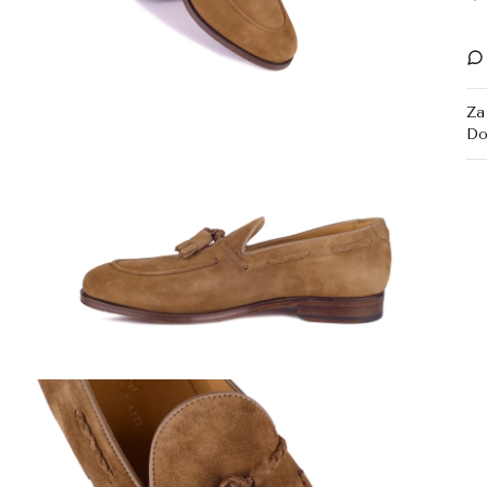
Za
Do