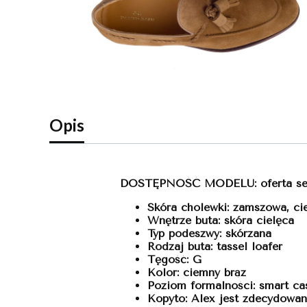
Opis
DOSTĘPNOŚĆ MODELU: oferta s
Skóra cholewki: zamszowa, ci
Wnętrze buta: skóra cielęca
Typ podeszwy:
skórzana
Rodzaj buta: tassel loafer
Tęgość: G
Kolor: ciemny brąz
Poziom formalności: smart ca
Kopyto: Alex jest zdecydowan