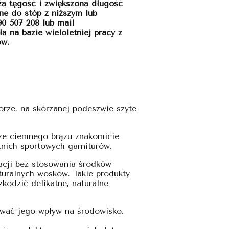
użą tęgość i zwiększoną długość
ne do stóp z niższym lub
0 507 208 lub mail
ą na bazie wieloletniej pracy z
ów.
rze, na skórzanej podeszwie szyte
rze ciemnego brązu znakomicie
tnich sportowych garniturów.
acji bez stosowania środków
turalnych wosków. Takie produkty
kodzić delikatne, naturalne
ować jego wpływ na środowisko.