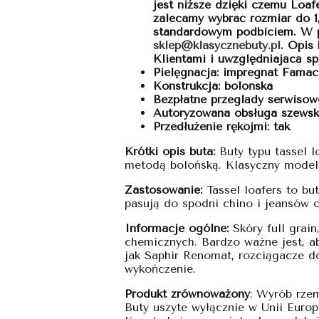
jest niższe dzięki czemu Loaf
zalecamy wybrać rozmiar do 1,
standardowym podbiciem. W pr
sklep@klasycznebuty.pl
. Opis
Klientami i uwzględniającą sp
Pielęgnacja: impregnat Fama
Konstrukcja: bolońska
Bezpłatne przeglądy serwisowe
Autoryzowana obsługa szewska
Przedłużenie rękojmi: tak
Krótki opis buta:
Buty typu tassel 
metodą bolońską. Klasyczny model 
Zastosowanie:
Tassel loafers to b
pasują do spodni chino i jeansów o
Informacje ogólne:
Skóry full grai
chemicznych. Bardzo ważne jest, a
jak Saphir Renomat, rozciągacze do
wykończenie.
Produkt zrównoważony
: Wyrób rze
Buty uszyte wyłącznie w Unii Europe