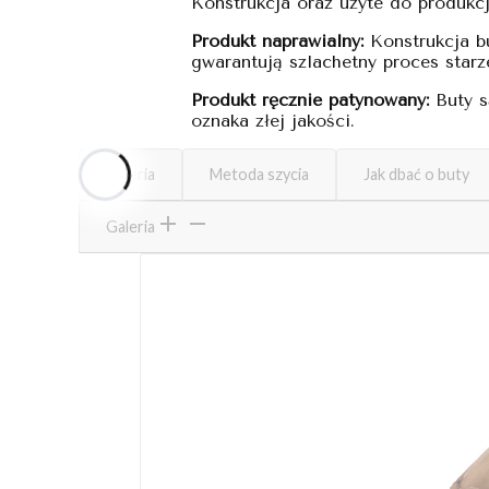
Konstrukcja oraz użyte do produkcji
Produkt naprawialny:
Konstrukcja b
gwarantują szlachetny proces starze
Produkt ręcznie patynowany:
Buty s
oznaka złej jakości.
Galeria
Metoda szycia
Jak dbać o buty
Galeria