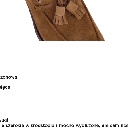
ezonowa
elęca
sual
ie szerokie w śródstopiu i mocno wydłużone, ale sam nose