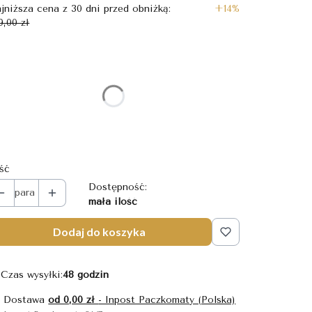
jniższa cena z 30 dni przed obniżką:
+14%
9,00 zł
bierz wariant produktu:
szczególne warianty mogą różnić się ceną
ozmiar
Wybierz
ość
Dostępność:
para
mała ilość
Dodaj do koszyka
Czas wysyłki:
48 godzin
Dostawa
od 0,00 zł
- Inpost Paczkomaty (Polska)