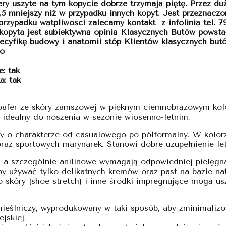
ery uszyte na tym kopycie dobrze trzymają piętę. Przez d
5 mniejszy niż w przypadku innych kopyt. Jest przeznaczo
zypadku wątpliwości zalecamy kontakt z infolinią tel. 79
 kopyta jest subiektywną opinią Klasycznych Butów powstał
ecyfikę budowy i anatomii stóp Klientów klasycznych but
co
: tak
: tak
loafer ze skóry zamszowej w pięknym ciemnobrązowym kolo
idealny do noszenia w sezonie wiosenno-letnim.
uty o charakterze od casualowego po półformalny. W kolo
raz sportowych marynarek. Stanowi dobre uzupełnienie le
n, a szczególnie anilinowe wymagają odpowiedniej pielęgn
by używać tylko delikatnych kremów oraz past na bazie na
 skóry (shoe stretch) i inne środki impregnujące mogą usz
mieślniczy, wyprodukowany w taki sposób, aby zminimaliz
jskiej.