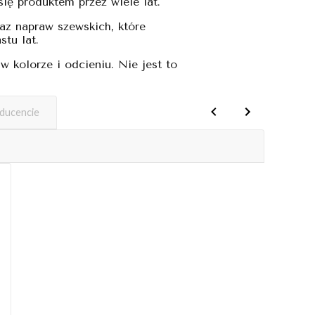
się produktem przez wiele lat.
z napraw szewskich, które
stu lat.
 kolorze i odcieniu. Nie jest to
oducencie