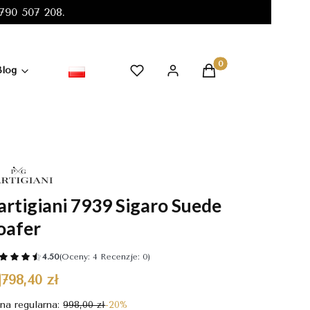
90 507 208.
Produkty w koszyku:
Blog
artigiani 7939 Sigaro Suede
oafer
4.50
(Oceny: 4 Recenzje: 0)
798,40 zł
na regularna:
998,00 zł
-20%