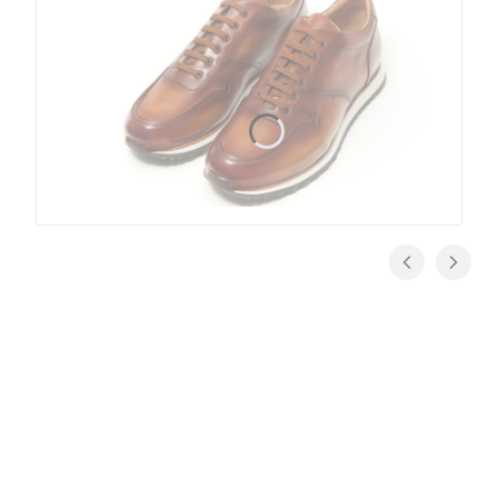
Jak dbać o buty
Zaraz po zakupie buty trzeba koniecznie przygotować