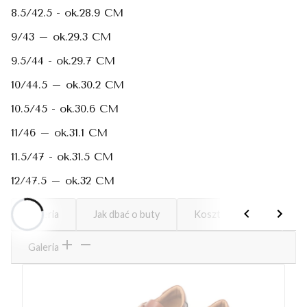
8.5/42.5 - ok.28.9 CM
9/43 – ok.29.3 CM
9.5/44 - ok.29.7 CM
10/44.5 – ok.30.2 CM
10.5/45 - ok.30.6 CM
11/46 – ok.31.1 CM
11.5/47 - ok.31.5 CM
12/47.5 – ok.32 CM
Galeria
Jak dbać o buty
Koszty dostawy
D
Galeria