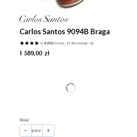
Carlos Santos 9094B Braga
4.00
(Oceny: 13 Recenzje: 0)
Cena
1 589,00 zł
Wybierz wariant produktu:
Poszczególne warianty mogą różnić się ceną
*
Rozmiar
Wybierz
Ilość
para