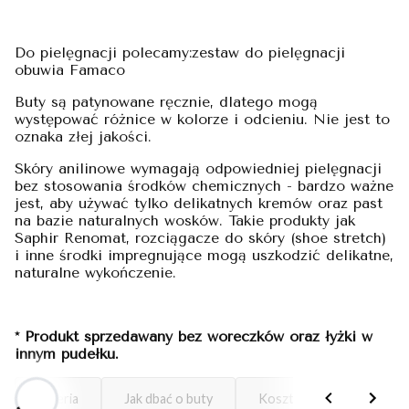
Do pielęgnacji polecamy:zestaw do pielęgnacji
obuwia Famaco
Buty są patynowane ręcznie, dlatego mogą
występować różnice w kolorze i odcieniu. Nie jest to
oznaka złej jakości.
Skóry anilinowe wymagają odpowiedniej pielęgnacji
bez stosowania środków chemicznych - bardzo ważne
jest, aby używać tylko delikatnych kremów oraz past
na bazie naturalnych wosków. Takie produkty jak
Saphir Renomat, rozciągacze do skóry (shoe stretch)
i inne środki impregnujące mogą uszkodzić delikatne,
naturalne wykończenie.
* Produkt sprzedawany bez woreczków oraz łyżki w
innym pudełku.
Galeria
Jak dbać o buty
Koszty dostawy
D