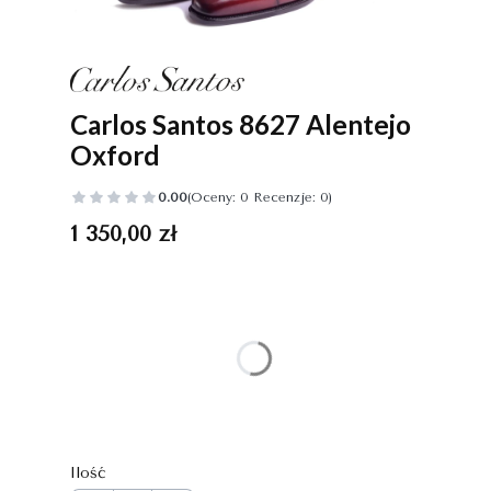
Carlos Santos 8627 Alentejo
Oxford
0.00
(Oceny: 0 Recenzje: 0)
Cena
1 350,00 zł
Wybierz wariant produktu:
Poszczególne warianty mogą różnić się ceną
*
Rozmiar
Wybierz
Ilość