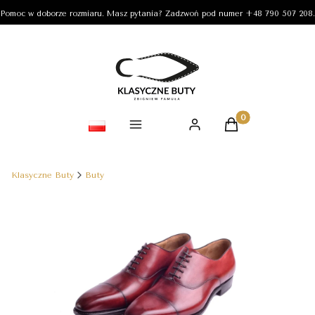
Pomoc w doborze rozmiaru. Masz pytania? Zadzwoń pod numer +48 790 507 208.
Produkty w koszy
Klasyczne Buty
Buty