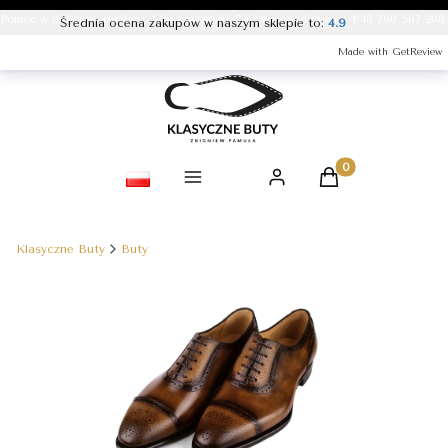
Pomoc w doborze rozmiaru. Masz pytania? Zadzwoń pod numer +48 790 507 208.
Średnia ocena zakupów w naszym sklepie to:
4.9
Made with GetReview
Produkty w koszy
Klasyczne Buty
Buty