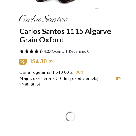
Carlos Santos 1115 Algarve
Grain Oxford
4.25
(Oceny: 4 Recenzje: 0)
1 154,30 zł
Cena regularna:
1 649,00 zł
-30%
Najniższa cena z 30 dni przed obniżką:
-11%
1 299,00 zł
Wybierz wariant produktu:
Poszczególne warianty mogą różnić się ceną
*
Rozmiar
Wybierz