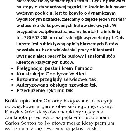
niesamowicie dynamicznego kształtu. Będzie pasowało
na stopy o standardowej tęgości i o średnim lub nawet
wyższym podbiciu. Jest to kopyto o dynamicznym
wydłużonym kształcie, zalecamy o zejście jeden rozmiar
w stosunku do kupowanych butów sieciowych. W
przypadku wątpliwości zalecamy kontakt z infolinią
tel. 790 507 208 lub mail
sklep@klasycznebuty.pl
. Opis
kopyta jest subiektywną opinią Klasycznych Butów
powstałą na bazie wieloletniej pracy z Klientami i
uwzględniającą specyfikę budowy i anatomii stóp
Klientów klasycznych butów.
Pielęgnacja: pasta i krem Famaco
Konstrukcja: Goodyear Welted
Bezpłatne przeglądy serwisowe: tak
Autoryzowana obsługa szewska: tak
Przedłużenie rękojmi: tak
Krótki opis buta:
Oxfordy brogowane to pozycja
obowiązkowa w garderobie każdego mężczyzny.
Klasyk wśród klasyków charakteryzujący się
zamkniętą przyszwą oraz pięknymi zdobieniami.
Carlos Santos to światowa marka klasy premium,
wyróżniająca się rewelacyjną jakością skór