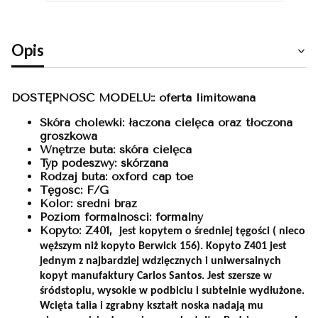
Opis
DOSTĘPNOŚĆ MODELU:: oferta limitowana
Skóra cholewki: łączona cielęca oraz tłoczona
groszkowa
Wnętrze buta: skóra cielęca
Typ podeszwy: skórzana
Rodzaj buta: oxford cap toe
Tęgość: F/G
Kolor: średni brąz
Poziom formalności: formalny
Kopyto: Z401,
jest kopytem o średniej tęgości ( nieco
węższym niż kopyto Berwick 156). Kopyto Z401 jest
jednym z najbardziej wdzięcznych i uniwersalnych
kopyt manufaktury Carlos Santos. Jest szersze w
śródstopiu, wysokie w podbiciu i subtelnie wydłużone.
Wcięta talia i zgrabny kształt noska nadają mu