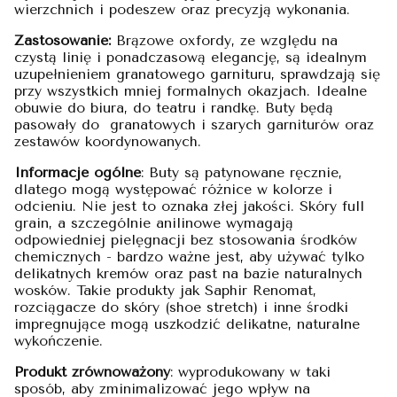
wierzchnich i podeszew oraz precyzją wykonania.
Zastosowanie:
Brązowe oxfordy, ze względu na
czystą linię i ponadczasową elegancję, są idealnym
uzupełnieniem granatowego garnituru, sprawdzają się
przy wszystkich mniej formalnych okazjach. Idealne
obuwie do biura, do teatru i randkę. Buty będą
pasowały do granatowych i szarych garniturów oraz
zestawów koordynowanych.
Informacje ogólne
: Buty są patynowane ręcznie,
dlatego mogą występować różnice w kolorze i
odcieniu. Nie jest to oznaka złej jakości. Skóry full
grain, a szczególnie anilinowe wymagają
odpowiedniej pielęgnacji bez stosowania środków
chemicznych - bardzo ważne jest, aby używać tylko
delikatnych kremów oraz past na bazie naturalnych
wosków. Takie produkty jak Saphir Renomat,
rozciągacze do skóry (shoe stretch) i inne środki
impregnujące mogą uszkodzić delikatne, naturalne
wykończenie.
Produkt zrównoważony
: wyprodukowany w taki
sposób, aby zminimalizować jego wpływ na