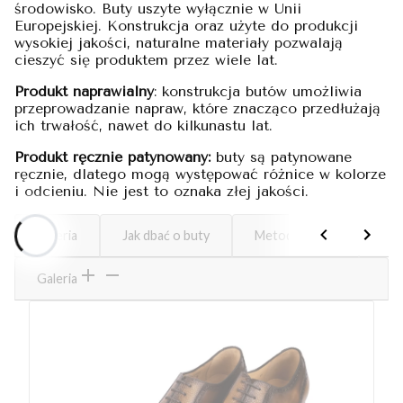
środowisko. Buty uszyte wyłącznie w Unii
Europejskiej. Konstrukcja oraz użyte do produkcji
wysokiej jakości, naturalne materiały pozwalają
cieszyć się produktem przez wiele lat.
Produkt naprawialny
: konstrukcja butów umożliwia
przeprowadzanie napraw, które znacząco przedłużają
ich trwałość, nawet do kilkunastu lat.
Produkt ręcznie patynowany:
buty są patynowane
ręcznie, dlatego mogą występować różnice w kolorze
i odcieniu. Nie jest to oznaka złej jakości.
Galeria
Jak dbać o buty
Metoda szycia
Dob
Galeria