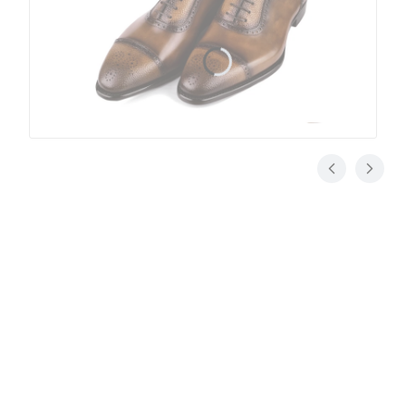
Jak dbać o buty
Zaraz po zakupie buty trzeba koniecznie przygotować
do użytkowania. W Klasycznych Butach nazywamy to
pielęgnacją startową
. Dzięki pielęgnacji startowej
czyli kilkukrotnemu nakremowaniu obuwia w pewnych