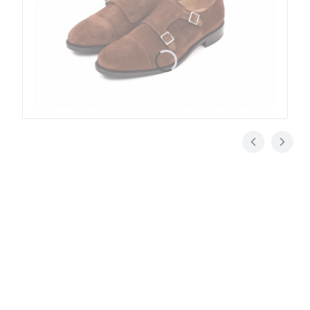
Konstrukcja pasowa
Goodyear welted