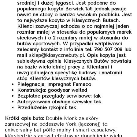
średniej i dużej tęgości. Jest podobne do
popularnego kopyta Berwick 156 jednak pasuje
nawet na stopy o bardzo wysokim podbiciu. Jest
to najwyższe kopyto w Klasycznych Butach.
Klienci zazwyczaj schodzą o co najmniej jeden
rozmiar mniej w stosunku do popularnych marek
sieciowych i o 2 rozmiary mniej w stosunku do
butów sportowych. W przypadku wątpliwości
zalecamy kontakt z infolinią tel. 790 507 208 lub
mail
sklep@klasycznebuty.pl
.
Opis kopyta jest
subiektywną opinią Klasycznych Butów powstałą
na bazie wieloletniej pracy z Klientami i
uwzględniającą specyfikę budowy i anatomii
stóp Klientów klasycznych butów.
Pielęgnacja: impregnat Famaco
Konstrukcja: goodyear welted
Bezpłatne przeglądy serwisowe: tak
Autoryzowana obsługa szewska: tak
Przedłużenie rękojmi: tak
Krótki opis buta:
Double Monk ze skóry
zamszowej na podeszwie York (łączonej) to
uniwersalny but półformalny i smart casualowy,
którybędzie stanowił efektowne dopełnienie wielu