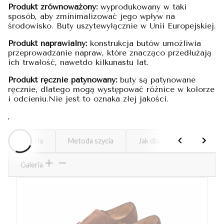
Produkt zrównoważony:
wyprodukowany w taki
sposób, aby zminimalizować jego wpływ na
środowisko. Buty uszytewyłącznie w Unii Europejskiej.
Produkt naprawialny:
konstrukcja butów umożliwia
przeprowadzanie napraw, które znacząco przedłużają
ich trwałość, nawetdo kilkunastu lat.
Produkt ręcznie patynowany:
buty są patynowane
ręcznie, dlatego mogą występować różnice w kolorze
i odcieniu.Nie jest to oznaka złej jakości.
,
Galeria
Metoda szycia
Jak dbać o buty
Kos
Galeria