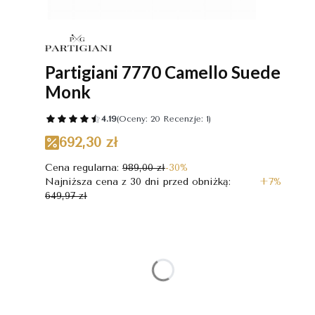
Partigiani 7770 Camello Suede
Monk
4.19
(Oceny: 20 Recenzje: 1)
692,30 zł
Cena regularna:
989,00 zł
-30%
Najniższa cena z 30 dni przed obniżką:
+7%
649,97 zł
Wybierz wariant produktu:
Poszczególne warianty mogą różnić się ceną
*
Rozmiar
Wybierz