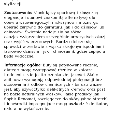
stylizacji.
Zastosowanie:
Monk łączy sportową i klasyczną
elegancje i stanowi znakomitą alternatywę dla
obuwia wsuwanegoczyli mokasynów i można go
ubierać zarówno do garnituru, jak i do dżinsów lub
chinosów. Świetnie nadaje się na różne
okazjez wyłączeniem szczególnie uroczystych okazji
oraz wyjść wieczorowych. Bardzo dobrze się
sprawdzi w zestawie z wąsko skrojonymispodniami
(zarówno dżinsami, jak i chinosami), gdzie zapięcia
będą widoczne.
Informacje ogólne:
Buty są patynowane ręcznie,
dlatego mogą występować różnice w kolorze
i odcieniu. Nie jestto oznaka złej jakości. Skóry
anilinowe wymagają odpowiedniej pielęgnacji bez
stosowania środków chemicznych - bardzo ważne
jest, aby używaćtylko delikatnych kremów oraz past
na bazie naturalnych wosków. Takie produkty jak
Saphir Renomat, rozciągacze do skóry (shoe stretch)
i inneśrodki impregnujące mogą uszkodzić delikatne,
naturalne wykończenie.