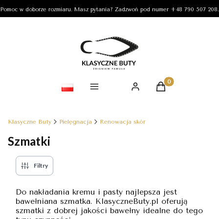
Pomoc w doborze rozmiaru. Masz pytania? Zadzwoń pod numer +48 790 507 208.
Produkty w koszy
Klasyczne Buty
Pielęgnacja
Renowacja skór
Szmatki
Filtry
Do nakładania kremu i pasty najlepsza jest
bawełniana szmatka. KlasyczneButy.pl oferują
szmatki z dobrej jakości bawełny idealne do tego