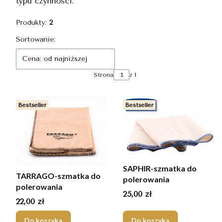
typu czynności.
Produkty:
2
Lista produktów
Sortowanie:
Cena: od najniższej
Strona
z 1
Bestseller
Bestseller
SAPHIR-szmatka do
TARRAGO-szmatka do
polerowania
polerowania
Cena
25,00 zł
Cena
22,00 zł
Do koszyka
Do koszyka