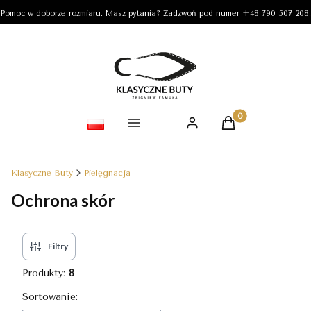
Pomoc w doborze rozmiaru. Masz pytania? Zadzwoń pod numer +48 790 507 208.
Produkty w koszy
Klasyczne Buty
Pielęgnacja
Ochrona skór
Filtry
Produkty:
8
Lista produktów
Sortowanie: