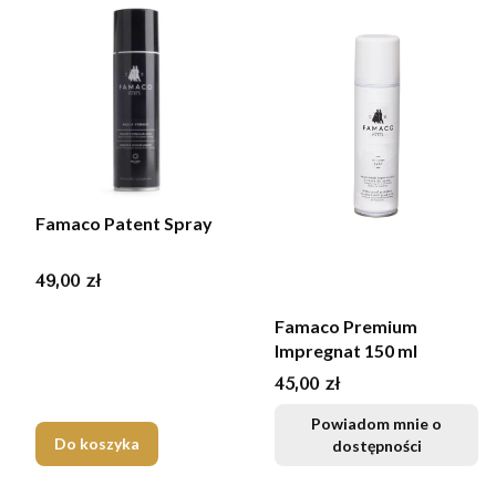
Famaco Patent Spray
Cena
49,00 zł
Famaco Premium
Impregnat 150 ml
Cena
45,00 zł
Powiadom mnie o
Do koszyka
dostępności