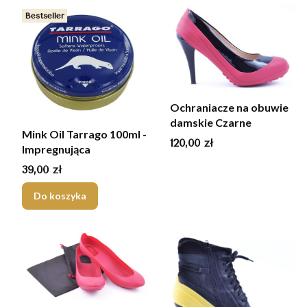
Bestseller
Ochraniacze na obuwie
damskie Czarne
Mink Oil Tarrago 100ml -
Cena
120,00 zł
Impregnująca
Cena
39,00 zł
Do koszyka