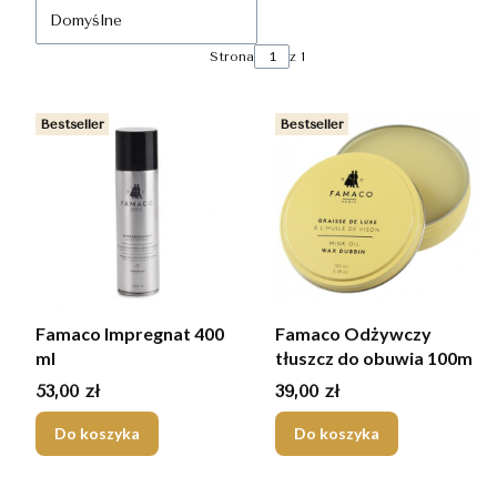
Domyślne
Strona
z 1
Bestseller
Bestseller
Famaco Impregnat 400
Famaco Odżywczy
ml
tłuszcz do obuwia 100m
Cena
Cena
53,00 zł
39,00 zł
Do koszyka
Do koszyka