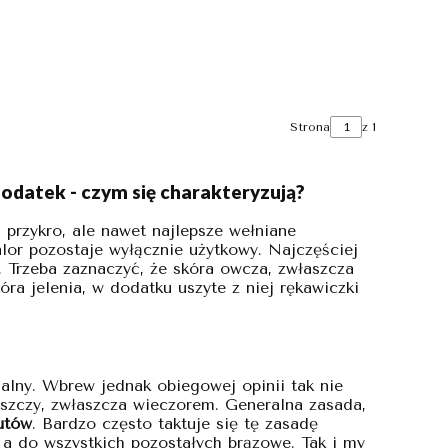
Strona
z 1
dodatek - czym się charakteryzują?
 przykro, ale nawet najlepsze wełniane
lor pozostaje wyłącznie użytkowy. Najczęściej
j. Trzeba zaznaczyć, że skóra owcza, zwłaszcza
ra jelenia, w dodatku uszyte z niej rękawiczki
salny. Wbrew jednak obiegowej opinii tak nie
aszczy, zwłaszcza wieczorem. Generalna zasada,
utów
. Bardzo często taktuje się tę zasadę
 a do wszystkich pozostałych brązowe. Tak i my