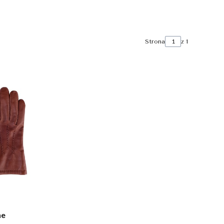
Strona
z 1
ne