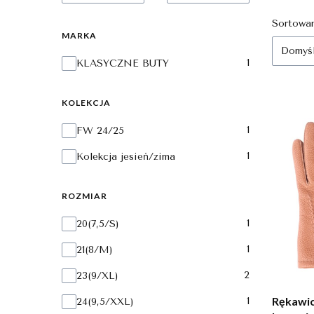
Lista
Sortowan
MARKA
Domyś
Marka
1
KLASYCZNE BUTY
KOLEKCJA
Kolekcja
1
FW 24/25
1
Kolekcja jesień/zima
ROZMIAR
Rozmiar
1
20(7,5/S)
1
21(8/M)
2
23(9/XL)
Rękawic
1
24(9,5/XXL)