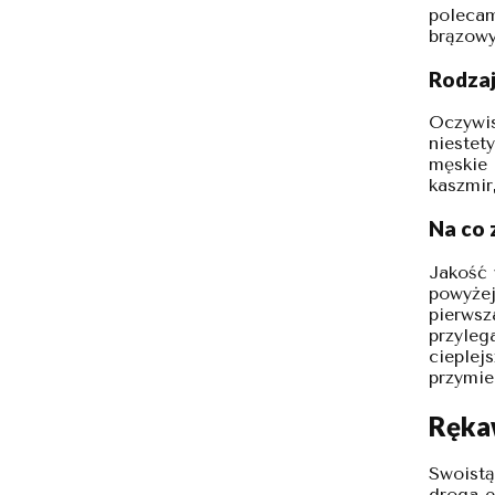
polecam
brązow
Rodzaj
Oczywis
niestet
męskie 
kaszmir
Na co 
Jakość 
powyżej
pierwsz
przyleg
cieplej
przymie
Ręka
Swoistą
droga e