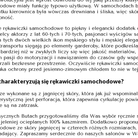
dowe miały funkcję typowo użytkową. W samochodach bez
ku kierownica była wówczas drewniana i śliska, więc sk
epność.
 rękawiczki samochodowe to piękny i elegancki dodatek d
elcy aktorzy z lat 60-tych i 70-tych, pasjonaci wyścig
tych dwóch wielkich ikon męskiego stylu i męskiej elegan
transportu sięgają po elementy garderoby, które podkreś
 bardziej niż w zwykłych liczy się więc jakość materiałów
 pasji do motoryzacji i nawiązaniem do czasów gdy wspa
rzali bezkresne przestrzenie. Oczywiście rękawiczki samo
uka ochrony przed jesienno-zimowym chłodem to nie w tej 
harakteryzują się rękawiczki samochodowe?
ze wykonane są z jagnięcej skóry, która jak już wspominal
erystyczną jest perforacja, która zapewnia cyrkulację pow
e są na zatrzask.
cznych Butach przygotowaliśmy dla Was wybór ręcznie sz
 jeleniej ocieplanych 100% kaszmirem. Dodatkowo proponu
dowe ze skóry jagnięcej w czterech różnych rozmiarach,
dający. Zapraszamy serdecznie do naszych salonów w Wa