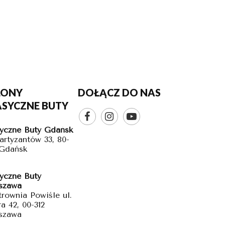
LONY
DOŁĄCZ DO NAS
ASYCZNE BUTY



yczne Buty Gdańsk
Partyzantów 33, 80-
 Gdańsk
yczne Buty
szawa
trownia Powiśle ul.
a 42, 00-312
szawa