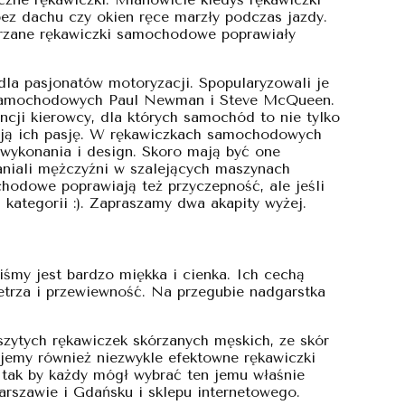
 dachu czy okien ręce marzły podczas jazdy.
órzane rękawiczki samochodowe poprawiały
la pasjonatów motoryzacji. Spopularyzowali je
ów samochodowych Paul Newman i Steve McQueen.
cji kierowcy, dla których samochód to nie tylko
lają ich pasję. W rękawiczkach samochodowych
, wykonania i design. Skoro mają być one
niali mężczyźni w szalejących maszynach
chodowe poprawiają też przyczepność, ale jeśli
kategorii :). Zapraszamy dwa akapity wyżej.
iśmy jest bardzo miękka i cienka. Ich cechą
ietrza i przewiewność. Na przegubie nadgarstka
ytych rękawiczek skórzanych męskich, ze skór
jemy również niezwykle efektowne rękawiczki
 tak by każdy mógł wybrać ten jemu właśnie
rszawie i Gdańsku i sklepu internetowego.