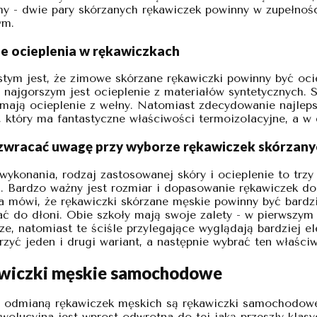
y - dwie pary skórzanych rękawiczek powinny w zupełnośc
ym.
e ocieplenia w rękawiczkach
tym jest, że zimowe skórzane rękawiczki powinny być oc
y najgorszym jest ocieplenie z materiałów syntetycznych. 
mają ocieplenie z wełny. Natomiast zdecydowanie najlep
, który ma fantastyczne właściwości termoizolacyjne, a w
zwracać uwagę przy wyborze rękawiczek skórzany
wykonania, rodzaj zastosowanej skóry i ocieplenie to trzy
. Bardzo ważny jest rozmiar i dopasowanie rękawiczek d
a mówi, że rękawiczki skórzane męskie powinny być bardzi
ać do dłoni. Obie szkoły mają swoje zalety - w pierwszym
sze, natomiast te ściśle przylegające wyglądają bardziej
rzyć jeden i drugi wariant, a następnie wybrać ten właściw
wiczki męskie samochodowe
 odmianą rękawiczek męskich są rękawiczki samochodowe.
wolucyjna jest wprost odwrotna do tej jaką przeszły klasy