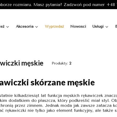
borze rozmiaru. Masz pytania? Zadzwoń pod numer +48 7
ież
Akcesoria
Wyprzedaż
Nowości
Usługi
wiczki męskie
Produkty:
2
awiczki skórzane męskie
statnie kilkadziesiąt lat funkcja męskich rękawiczek znac
kim dodatkiem do płaszcza, który podkreślić miał styl. O
chronią przez zimnem. Jednak moda jak zawsze zatacza ko
ać rękawiczki nie tylko jako element funkcyjny, ale także 