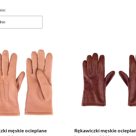
 produktów
ie:
lne
zki męskie ocieplane
Rękawiczki męskie ociepla