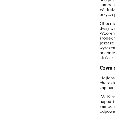
samocho
W dodat
przycz
Obecnie
dwaj wi
Wzorem 
środek 
jeszcze
wyrazem
przemie
ktoś sz
Czym c
Najleps
charakt
zapinan
W Klasy
nappa i
samocho
odpowia