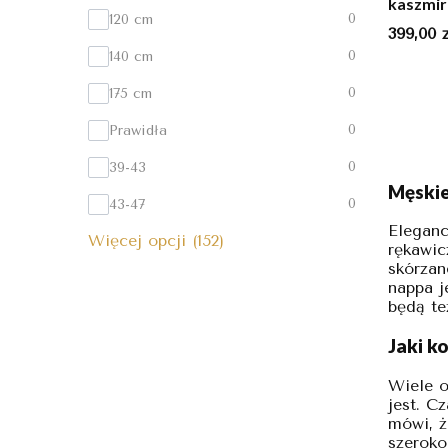
kaszmir
0
120 cm
Cena
399,00 z
0
140 cm
0
175 cm
0
Prawidła
0
39-43
Męskie
0
43-47
Eleganc
Więcej opcji (152)
rękawic
skórzan
nappa j
będą te
Jaki k
Wiele o
jest. C
mówi, 
szeroko