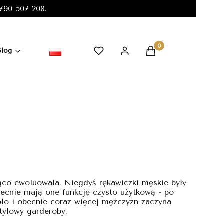
90 507 208.
Produkty w koszyku:
Blog
ząco ewoluowała. Niegdyś rękawiczki męskie były
becnie mają one funkcję czysto użytkową - po
ło i obecnie coraz więcej mężczyzn zaczyna
stylowy garderoby.