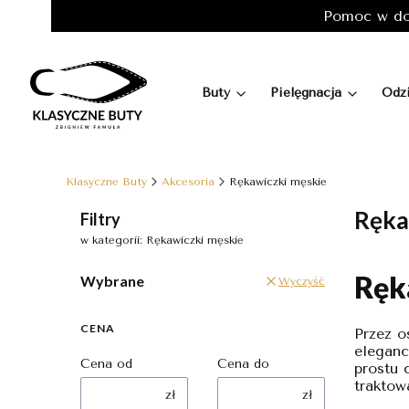
Pomoc w do
Buty
Pielęgnacja
Odz
Klasyczne Buty
Akcesoria
Rękawiczki męskie
Ręka
Filtry
w kategorii: Rękawiczki męskie
Ręk
Wybrane
Wyczyść
CENA
Przez o
eleganc
Cena od
Cena do
prostu 
traktow
zł
zł