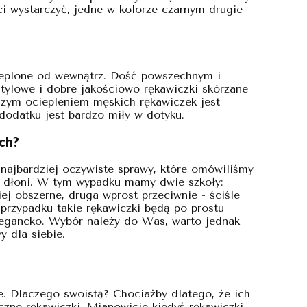
i wystarczyć, jedne w kolorze czarnym drugie
ieplone od wewnątrz. Dość powszechnym i
Stylowe i dobre jakościowo rękawiczki skórzane
szym ociepleniem męskich rękawiczek jest
 dodatku jest bardzo miły w dotyku.
ch?
 najbardziej oczywiste sprawy, które omówiliśmy
o dłoni. W tym wypadku mamy dwie szkoły:
ej obszerne, druga wprost przeciwnie - ściśle
 przypadku takie rękawiczki będą po prostu
 elegancko. Wybór należy do Was, warto jednak
y dla siebie.
 Dlaczego swoistą? Chociażby dlatego, że ich
czne rękawiczki. Mianowicie kiedyś rękawiczki