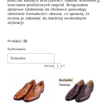
podczas ważnych uroczystości: ślubów, konferencji,
wręczania prestiżowych nagród. Brogowania
(ażurowe zdobienia) na cholewce powodują
obniżenie formalności obuwia, co sprawia, że
można je zakładać do bardziej swobodnych
stylizacji.
Produkty:
22
Lista produktów
Sortowanie:
Domyślne
Strona
z 1
Bestseller
Nowość