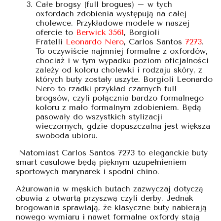
Całe brogsy (full brogues) – w tych
oxfordach zdobienia występują na całej
cholewce. Przykładowe modele w naszej
ofercie to
Berwick 3561
, Borgioli
Fratelli
Leonardo Nero
, Carlos Santos
7273
.
To oczywiście najmniej formalne z oxfordów,
chociaż i w tym wypadku poziom oficjalności
zależy od koloru cholewki i rodzaju skóry, z
których buty zostały uszyte. Borgioli Leonardo
Nero to rzadki przykład czarnych full
brogsów, czyli połącznia bardzo formalnego
koloru z mało formalnym zdobieniem. Będą
pasowały do wszystkich stylizacji
wieczornych, gdzie dopuszczalna jest większa
swoboda ubioru.
Natomiast Carlos Santos 7273 to eleganckie buty
smart casulowe będą pięknym uzupełnieniem
sportowych marynarek i spodni chino.
Ażurowania w męskich butach zazwyczaj dotyczą
obuwia z otwartą przyszwą czyli derby. Jednak
brogowania sprawiają, że klasyczne buty nabierają
nowego wymiaru i nawet formalne oxfordy stają