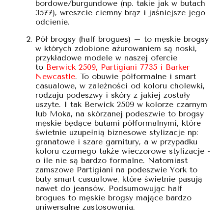
bordowe/burgundowe (np. takie jak w butach
3577), wreszcie ciemny brąz i jaśniejsze jego
odcienie.
Pół brogsy (half brogues) – to męskie brogsy
w których zdobione ażurowaniem są noski,
przykładowe modele w naszej ofercie
to
Berwick 2509
,
Partigiani 7735
i
Barker
Newcastle
. To obuwie półformalne i smart
casualowe, w zależności od koloru cholewki,
rodzaju podeszwy i skóry z jakiej zostały
uszyte. I tak Berwick 2509 w kolorze czarnym
lub Moka, na skórzanej podeszwie to brogsy
męskie będące butami półformalnymi, które
świetnie uzupełnią biznesowe stylizacje np:
granatowe i szare garnitury, a w przypadku
koloru czarnego także wieczorowe stylizacje -
o ile nie są bardzo formalne. Natomiast
zamszowe Partigiani na podeszwie York to
buty smart casualowe, które świetnie pasują
nawet do jeansów. Podsumowując half
brogues to męskie brogsy mające bardzo
uniwersalne zastosowania.