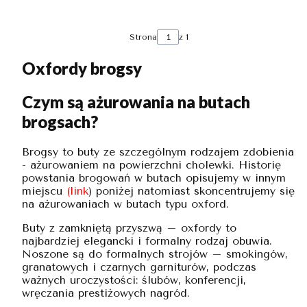
Strona
z 1
Oxfordy brogsy
Czym są ażurowania na butach
brogsach?
Brogsy to buty ze szczególnym rodzajem zdobienia
- ażurowaniem na powierzchni cholewki. Historię
powstania brogowań w butach opisujemy w innym
miejscu
(
link
) poniżej natomiast skoncentrujemy się
na ażurowaniach w butach typu oxford.
Buty z zamkniętą przyszwą – oxfordy to
najbardziej elegancki i formalny rodzaj obuwia.
Noszone są do formalnych strojów – smokingów,
granatowych i czarnych garniturów, podczas
ważnych uroczystości: ślubów, konferencji,
wręczania prestiżowych nagród.