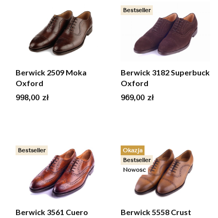
Bestseller
Berwick 2509 Moka
Berwick 3182 Superbuck
Oxford
Oxford
Cena
Cena
998,00 zł
969,00 zł
Bestseller
Okazja
Bestseller
Nowość
Berwick 3561 Cuero
Berwick 5558 Crust