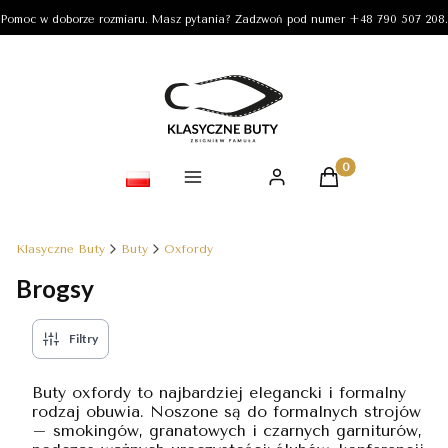
Pomoc w doborze rozmiaru. Masz pytania? Zadzwoń pod numer +48 790 507 208.
Produkty w koszy
Klasyczne Buty
Buty
Oxfordy
Brogsy
Filtry
Buty oxfordy to najbardziej elegancki i formalny
rodzaj obuwia. Noszone są do formalnych strojów
– smokingów, granatowych i czarnych garniturów,