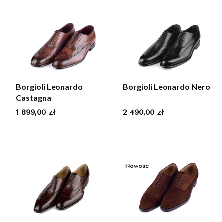
Borgioli Leonardo
Borgioli Leonardo Nero
Castagna
Cena
Cena
1 899,00 zł
2 490,00 zł
Nowość