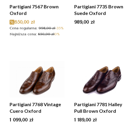
Partigiani 7567 Brown
Partigiani 7735 Brown
Oxford
Suede Oxford
Cena promocyjna
Cena
650,00 zł
989,00 zł
Cena regularna:
998,00 zł
-35%
Najniższa cena:
650,00 zł
0%
Partigiani 7768 Vintage
Partigiani 7781 Halley
Cuero Oxford
Pull Brown Oxford
Cena
Cena
1 099,00 zł
1 189,00 zł