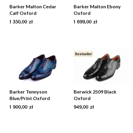
Barker Malton Cedar
Barker Malton Ebony
Calf Oxford
Oxford
Cena
Cena
1 350,00 zł
1 699,00 zł
Bestseller
Barker Tennyson
Berwick 2509 Black
Blue/Print Oxford
Oxford
Cena
Cena
1 900,00 zł
949,00 zł