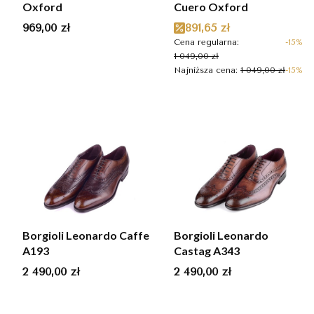
Oxford
Cuero Oxford
Cena
Cena promocyjna
969,00 zł
891,65 zł
Cena regularna:
-15%
1 049,00 zł
Najniższa cena:
1 049,00 zł
-15%
Borgioli Leonardo Caffe
Borgioli Leonardo
A193
Castag A343
Cena
Cena
2 490,00 zł
2 490,00 zł