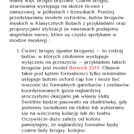
mamy więc brogsy brązowe, czarne brogsy,
ażurowania występują na skórze licowe i
zamszowej, w półbutach i trzewikach. Poniżej
przedstawiamy modele oxfordów, butów brogsów
męskich w Klasycznych Butach z przykładami oraz
propozycjami stylizacji (w nawiasach podajemy
angielskie nazwy, które są często spotykane w
modzie męskiej) :
Ćwierć brogsy (quater brogues) – to rodzaj
butów, w których zdobienie występuje
wyłącznie na przeszyciu – przykładem takich
brogsów jest model
Berwick 3577
. Obuwie
takie pod kątem formalności tylko minimalne
ustępuje butom oxford cap toe i może być
noszone do formalnych garniturów i zestawów
koordynowanych (poza najbardziej
uroczystymi okazjami jak własny ślub).
Świetnie będzie pasowało na studniówkę, gdy
jesteśmy świadkiem na ślubie lub wybieramy
się na wieczorną kolację lub do teatru.
Oczywiście dużo zależy od koloru
pamiętajmy, że najbardziej formalne będą
czarne buty brogsy, kolejno