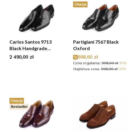
Okazja
Carlos Santos 9713
Partigiani 7567 Black
Black Handgrade
Oxford
Oxford
Cena
Cena promocyjna
2 490,00 zł
698,60 zł
Cena regularna:
998,00 zł
-30%
Najniższa cena:
998,00 zł
-30%
Okazja
Bestseller