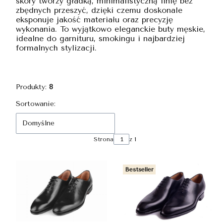
skóry tworzy gładką, minimalistyczną linię bez
zbędnych przeszyć, dzięki czemu doskonale
eksponuje jakość materiału oraz precyzję
wykonania. To wyjątkowo eleganckie buty męskie,
idealne do garnituru, smokingu i najbardziej
formalnych stylizacji.
Produkty:
8
Lista produktów
Sortowanie:
Domyślne
Strona
z 1
Bestseller