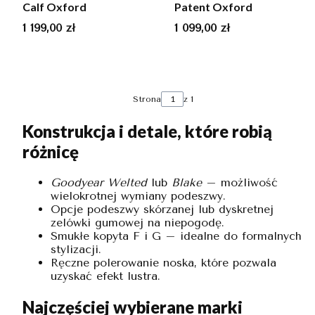
Calf Oxford
Patent Oxford
Cena
Cena
1 199,00 zł
1 099,00 zł
Strona
z 1
Konstrukcja i detale, które robią
różnicę
Goodyear Welted
lub
Blake
– możliwość
wielokrotnej wymiany podeszwy.
Opcje podeszwy skórzanej lub dyskretnej
zelówki gumowej na niepogodę.
Smukłe kopyta F i G – idealne do formalnych
stylizacji.
Ręczne polerowanie noska, które pozwala
uzyskać efekt lustra.
Najczęściej wybierane marki