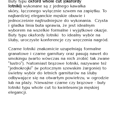
Buty typu
oxford whole cut (oksfordy
lotniki)
wykonane są z jednego kawałka
skóry, łączonego wyłącznie szwem na zapiętku. To
najbardziej eleganckie męskie obuwie i
jednocześnie najtrudniejsze do wykonania. Czysta
i gładka linia buta sprawia, że jest idealnym
wyborem na wszelkie formalne i wyjątkowe okazje.
Buty typu oksfordy lotniki to idealny wybór na
śluby, uroczyste konferencje czy wręczenia nagród.
Czarne lotniki znakomicie uzupełniają formalne
granatowe i czarne garnitury oraz pasują nawet do
smokingu (warto wówczas na nich zrobić tak zwane
"lustro"). Natomiast brązowe lotniki, nazywane też
"jednokrojki" (w potocznym szewskim żargonie) to
świetny wybór do letnich garniturów na śluby
odbywające się na otwartym powietrzu, w ogrodzie
lub na plaży. Nieważne czarne czy brązowe - buty
lotniki typu whole cut to kwintesencja męskiej
elegancji.