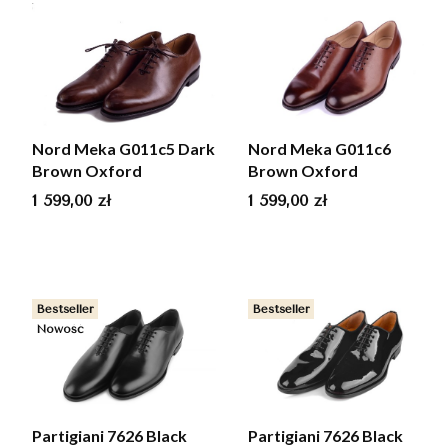
Nord Meka G011c5 Dark
Nord Meka G011c6
Brown Oxford
Brown Oxford
Cena
Cena
1 599,00 zł
1 599,00 zł
Bestseller
Bestseller
Nowość
Partigiani 7626 Black
Partigiani 7626 Black