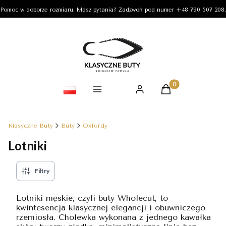
Pomoc w doborze rozmiaru. Masz pytania? Zadzwoń pod numer +48 790 507 208.
Produkty w koszy
Klasyczne Buty
Buty
Oxfordy
Lotniki
Filtry
Lotniki męskie, czyli buty Wholecut, to
kwintesencja klasycznej elegancji i obuwniczego
rzemiosła. Cholewka wykonana z jednego kawałka