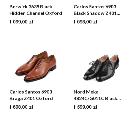
Berwick 3639 Black
Carlos Santos 6903
Hidden Channel Oxford
Black Shadow Z401
Oxford
Cena
Cena
1 099,00 zł
1 698,00 zł
Carlos Santos 6903
Nord Meka
Braga Z401 Oxford
4824C/G011C Black
Oxford
Cena
Cena
1 698,00 zł
1 599,00 zł