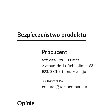
wybranego
(Polska)
produktu
Inpost
Paczkomaty
24/7
Bezpieczeństwo produktu
Producent
Ste des Ets F.Pfirter
Avenue de la Rebublique 83
92320 Chatillon, Francja
330142530643
contact@famaco-paris.fr
Opinie