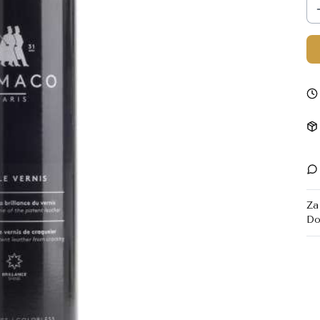
Za
Do