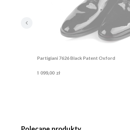
Partigiani 7626 Black Patent Oxford
Cena
1 099,00 zł
Polecane produkty