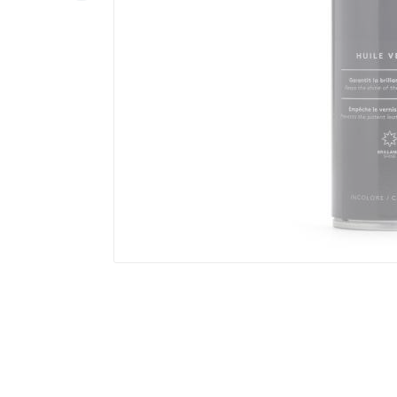
Dostawa
od
Koszty
15,00 zł
-
dostawy
Inpost
Paczkomaty