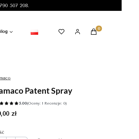
90 507 208.
Produkty w koszyku:
Blog
maco
amaco Patent Spray
5.00
(Oceny: 1 Recenzje: 0)
ena
,00 zł
ość