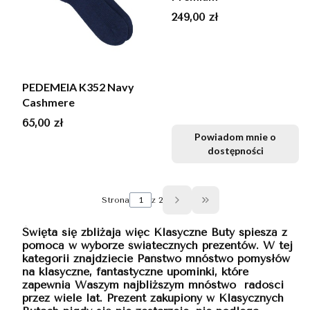
Cena
249,00 zł
PEDEMEIA K352 Navy
Cashmere
Cena
65,00 zł
Powiadom mnie o
dostępności
Strona
z 2
Przejdź do ostatniej s
Święta się zbliżają więc Klasyczne Buty spieszą z
pomocą w wyborze świątecznych prezentów. W tej
kategorii znajdziecie Państwo mnóstwo pomysłów
na klasyczne, fantastyczne upominki, które
zapewnią Waszym najbliższym mnóstwo radości
przez wiele lat. Prezent zakupiony w Klasycznych