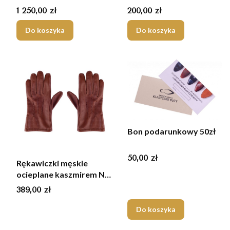
Cena
Cena
1 250,00 zł
200,00 zł
Do koszyka
Do koszyka
Bon podarunkowy 50zł
Cena
50,00 zł
Rękawiczki męskie
ocieplane kaszmirem N
J.brąz
Cena
389,00 zł
Do koszyka