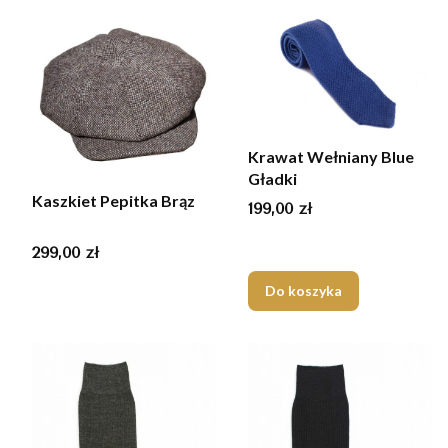
Krawat Wełniany Blue
Gładki
Kaszkiet Pepitka Brąz
Cena
199,00 zł
Cena
299,00 zł
Do koszyka