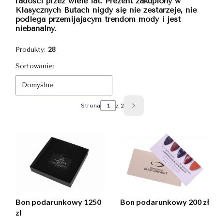
radości przez wiele lat. Prezent zakupiony w
Klasycznych Butach nigdy się nie zestarzeje, nie
podlega przemijającym trendom mody i jest
niebanalny.
Produkty:
28
Lista produktów
Sortowanie:
Domyślne
Strona
z 2
Następne produkty
Bon podarunkowy 1250
Bon podarunkowy 200 zł
zl