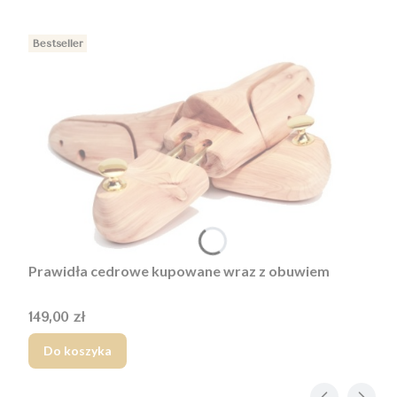
Bestseller
Prawidła cedrowe kupowane wraz z obuwiem
Cena
149,00 zł
Do koszyka