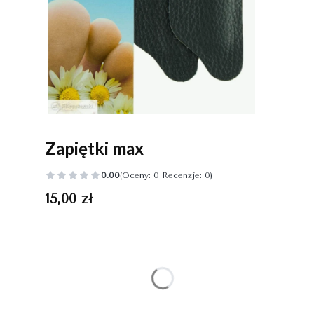
Zapiętki max
0.00
(Oceny: 0 Recenzje: 0)
Cena
15,00 zł
Wybierz wariant produktu:
Poszczególne warianty mogą różnić się ceną
*
Kolor