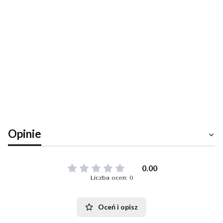
Cena dostawy
Dostawa
od
Koszty
dotyczy tego
15,00 zł
-
produktu (w
dostawy
Inpost
wybranym
Paczkomaty
wybranego
wariancie - jeśli
(Polska)
dotyczy). Może
produktu
Inpost
się ona zmienić
Paczkomaty
po dodaniu
24/7
innych
produktów do
koszyka.
Opinie
0.00
Liczba ocen: 0
Oceń i opisz