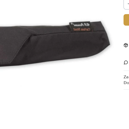
Za
Do