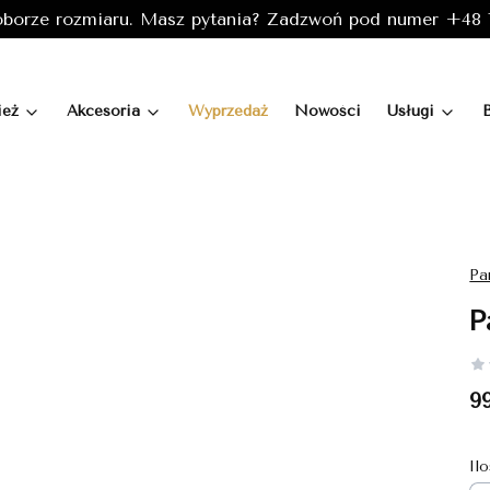
borze rozmiaru. Masz pytania? Zadzwoń pod numer +48 7
ież
Akcesoria
Wyprzedaż
Nowości
Usługi
Pa
P
C
99
Il