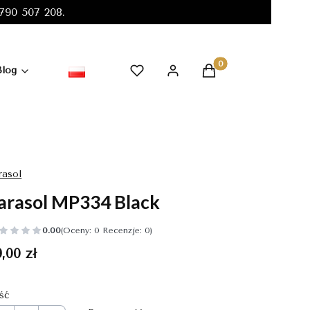
90 507 208.
Produkty w koszyku:
Blog
rasol
arasol MP334 Black
0.00
(Oceny: 0 Recenzje: 0)
ena
,00 zł
ość