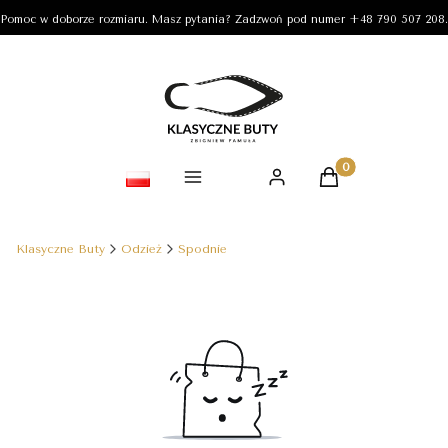
Pomoc w doborze rozmiaru. Masz pytania? Zadzwoń pod numer +48 790 507 208.
Produkty w koszy
Klasyczne Buty
Odzież
Spodnie