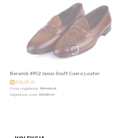
Berwick 4952 Janus Snuff Cuero Loafer
Cena promocyjna
550,01 zł
Cena regularna:
789,00 zł
Najniższa cena:
631,20 zł