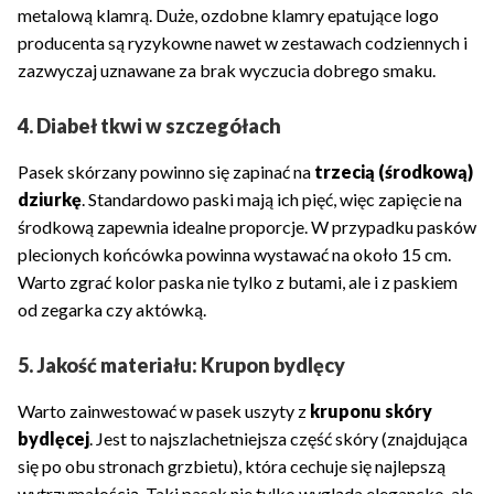
metalową klamrą. Duże, ozdobne klamry epatujące logo
producenta są ryzykowne nawet w zestawach codziennych i
zazwyczaj uznawane za brak wyczucia dobrego smaku.
4. Diabeł tkwi w szczegółach
Pasek skórzany powinno się zapinać na
trzecią (środkową)
dziurkę
. Standardowo paski mają ich pięć, więc zapięcie na
środkową zapewnia idealne proporcje. W przypadku pasków
plecionych końcówka powinna wystawać na około 15 cm.
Warto zgrać kolor paska nie tylko z butami, ale i z paskiem
od zegarka czy aktówką.
5. Jakość materiału: Krupon bydlęcy
Warto zainwestować w pasek uszyty z
kruponu skóry
bydlęcej
. Jest to najszlachetniejsza część skóry (znajdująca
się po obu stronach grzbietu), która cechuje się najlepszą
wytrzymałością. Taki pasek nie tylko wygląda elegancko, ale