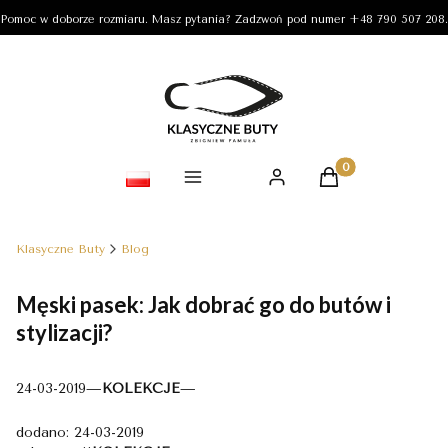
Pomoc w doborze rozmiaru. Masz pytania? Zadzwoń pod numer +48 790 507 208.
Produkty w koszy
Klasyczne Buty
Blog
Męski pasek: Jak dobrać go do butów i
stylizacji?
24-03-2019
—
KOLEKCJE
—
dodano: 24-03-2019