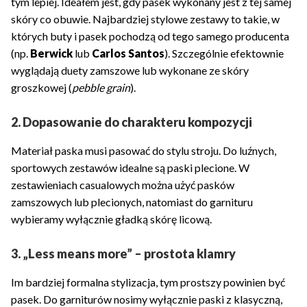
tym lepiej. Ideałem jest, gdy pasek wykonany jest z tej samej
skóry co obuwie. Najbardziej stylowe zestawy to takie, w
których buty i pasek pochodzą od tego samego producenta
(np.
Berwick
lub
Carlos Santos
). Szczególnie efektownie
wyglądają duety zamszowe lub wykonane ze skóry
groszkowej (
pebble grain
).
2. Dopasowanie do charakteru kompozycji
Materiał paska musi pasować do stylu stroju. Do luźnych,
sportowych zestawów idealne są paski plecione. W
zestawieniach casualowych można użyć pasków
zamszowych lub plecionych, natomiast do garnituru
wybieramy wyłącznie gładką skórę licową.
3. „Less means more” – prostota klamry
Im bardziej formalna stylizacja, tym prostszy powinien być
pasek. Do garniturów nosimy wyłącznie paski z klasyczną,