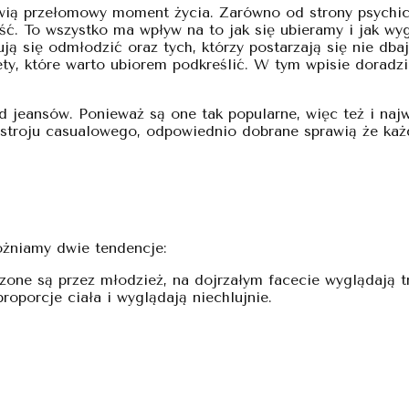
ią przełomowy moment życia. Zarówno od strony psychiczne
ć. To wszystko ma wpływ na to jak się ubieramy i jak w
ją się odmłodzić oraz tych, którzy postarzają się nie dba
ty, które warto ubiorem podkreślić. W tym wpisie doradz
d jeansów. Ponieważ są one tak popularne, więc też i naj
 stroju casualowego, odpowiednio dobrane sprawią że każ
óżniamy dwie tendencje:
szone są przez młodzież, na dojrzałym facecie wyglądają tr
roporcje ciała i wyglądają niechlujnie.