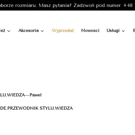
borze rozmiaru. Masz pytania? Zadzwoń pod numer +48 7
ież
Akcesoria
Wyprzedaż
Nowości
Usługi
LU
,
WIEDZA
—
Pawel
ODE
,
PRZEWODNIK STYLU
,
WIEDZA