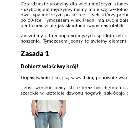
Czterdzieste urodziny dla wielu mężczyzn stanow
- szybciej się męczymy, mamy mniejszą wydolnoś
dwa typy mężczyzn po 40-tce - tych, którzy próbu
po 50-tce. Tymczasem wiek średni ma swoje zale
gentleman a nie jak skonfundowany nastolatek.
Zacznijmy od najpopularniejszych spodni czyli o
noszenia. Tymczasem jeansy to świetny element
Zasada 1
Dobierz właściwy krój!
Dopasowanie i krój są wszystkim, ponownie wyr
- zbyt szerokie jeany, które teraz tak chętnie no
szerokie w kształcie dzwonu nogawki zakłócają p