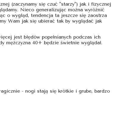
j (zaczynamy się czuć "starzy") jak i fizycznej
yglądamy. Nieco generalizując można wyróżnić
jąc o wygląd, tendencja ta jeszcze się zaostrza
imy Wam jak się ubierać tak by wyglądać jak
więcej jest błędów popełnianych podczas ich
dy mężczyzna 40+ będzie świetnie wyglądał.
agicznie - nogi stają się krótkie i grube, bardzo