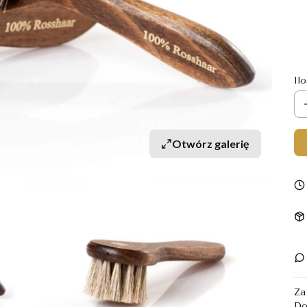
*
K
Il
Otwórz galerię
Za
Do