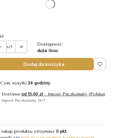
olor
Wybierz
ość
Dostępność:
szt.
duża ilość
Dodaj do koszyka
Czas wysyłki:
24 godziny
Dostawa
od 15,00 zł
- Inpost Paczkomaty (Polska)
Inpost Paczkomaty 24/7
 zakup produktu otrzymasz
0 pkt
.
wiedz się
więcej o programie lojalnościowym.