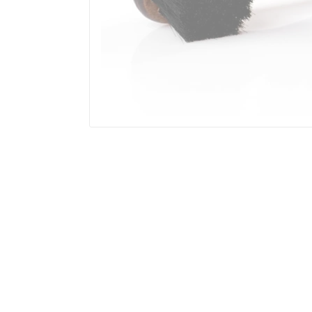
Dostawa
od
Koszty
15,00 zł
-
dostawy
Inpost
Paczkomaty
wybranego
(Polska)
produktu
Inpost
Paczkomaty
24/7