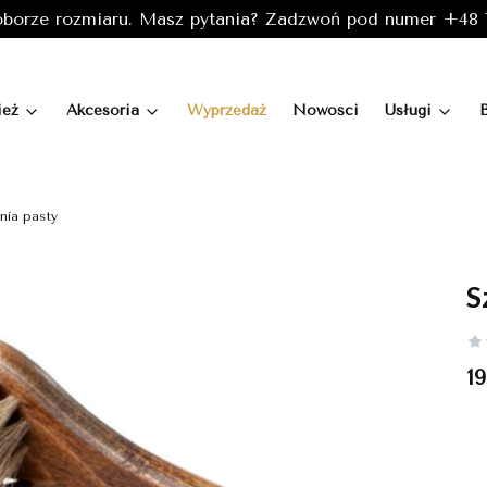
borze rozmiaru. Masz pytania? Zadzwoń pod numer +48 7
ież
Akcesoria
Wyprzedaż
Nowości
Usługi
nia pasty
S
C
19
Wy
Po