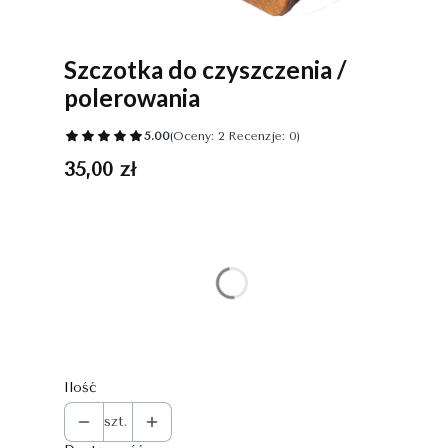
Szczotka do czyszczenia /
polerowania
5.00
(Oceny: 2 Recenzje: 0)
Cena
35,00 zł
Wybierz wariant produktu:
Poszczególne warianty mogą różnić się ceną
*
Rozmiar
Wybierz
Ilość
szt.