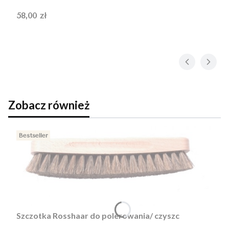
Cena
58,00 zł
Zobacz również
Bestseller
Szczotka Rosshaar do polerowania/ czyszc