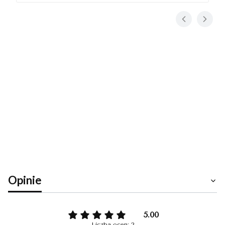
Cena dostawy
Dostawa
od
Koszty
dotyczy tego
15,00 zł
-
produktu (w
dostawy
Inpost
wybranym
Paczkomaty
wybranego
wariancie - jeśli
(Polska)
dotyczy). Może
produktu
Inpost
się ona zmienić
Paczkomaty
po dodaniu
24/7
innych
produktów do
koszyka.
Opinie
5.00
Liczba ocen: 2