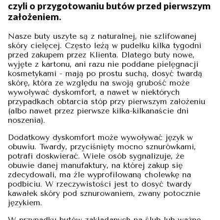
czyli o przygotowaniu butów przed pierwszym
założeniem.
Nasze buty uszyte są z naturalnej, nie szlifowanej
skóry cielęcej. Często leżą w pudełku kilka tygodni
przed zakupem przez Klienta. Dlatego buty nowe,
wyjęte z kartonu, ani razu nie poddane pielęgnacji
kosmetykami - mają po prostu suchą, dosyć twardą
skórę, która ze względu na swoją grubość może
wywoływać dyskomfort, a nawet w niektórych
przypadkach obtarcia stóp przy pierwszym założeniu
(albo nawet przez pierwsze kilka-kilkanaście dni
noszenia).
Dodatkowy dyskomfort może wywoływać język w
obuwiu. Twardy, przyciśnięty mocno sznurówkami,
potrafi doskwierać. Wiele osób sygnalizuje, że
obuwie danej manufaktury, na której zakup się
zdecydowali, ma źle wyprofilowaną cholewkę na
podbiciu. W rzeczywistości jest to dosyć twardy
kawałek skóry pod sznurowaniem, zwany potocznie
językiem.
W przypadku butów zakładanych na ślub lub ważne