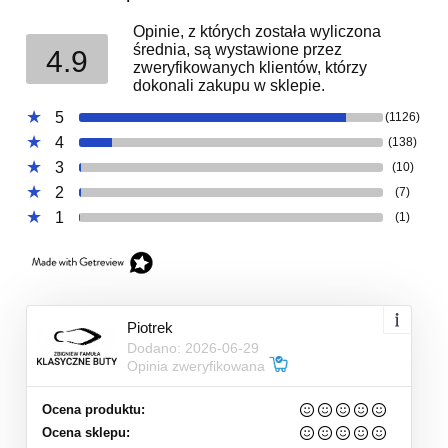
Opinie, z których została wyliczona
średnia, są wystawione przez
4.9
zweryfikowanych klientów, którzy
dokonali zakupu w sklepie.
5
(1126)
4
(138)
3
(10)
2
(7)
1
(1)
Piotrek
Dodano: 2026-06-29
Opinia zweryfikowana
Ocena produktu:
Ocena sklepu: