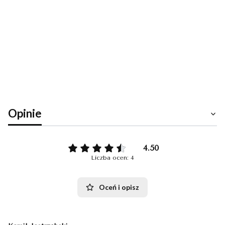
prostu nie mają czasu na zakupy w regularnych
godzinach.
W Klasycznych Butach oferowane są Klientom
najwyższej jakości spodnie, marynarki, krawaty
wełniane, swetry, koszule, poszetki i kamizelki,
wszystko to co jest potrzebne by wyglądać elegancko
i klasycznie.
Opinie
4.50
Liczba ocen: 4
Oceń i opisz