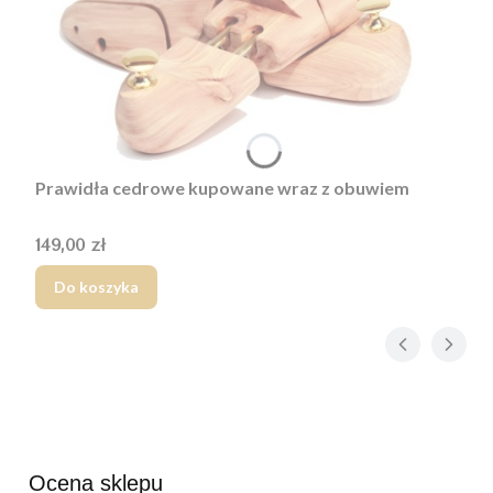
Prawidła cedrowe kupowane wraz z obuwiem
Cena
149,00 zł
Do koszyka
Ocena sklepu