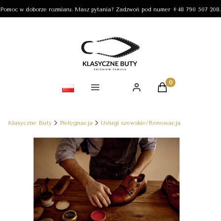
Pomoc w doborze rozmiaru. Masz pytania? Zadzwoń pod numer +48 790 507 208.
Produkty w koszy
Klasyczne Buty
Pielęgnacja
Usługi szewskie/Renowacja