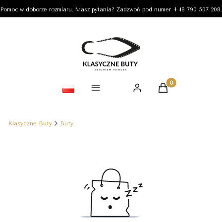
Pomoc w doborze rozmiaru. Masz pytania? Zadzwoń pod numer +48 790 507 208.
Produkty w koszy
Klasyczne Buty
Buty