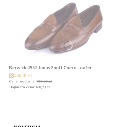
Berwick 4952 Janus Snuff Cuero Loafer
Cena promocyjna
550,01 zł
Cena regularna:
789,00 zł
Najniższa cena:
631,20 zł