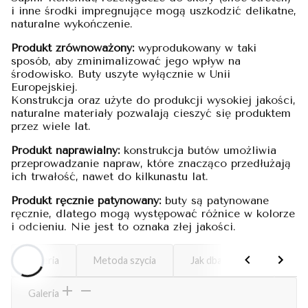
i inne środki impregnujące mogą uszkodzić delikatne,
naturalne wykończenie.
Produkt zrównoważony:
wyprodukowany w taki
sposób, aby zminimalizować jego wpływ na
środowisko. Buty uszyte wyłącznie w Unii
Europejskiej.
Konstrukcja oraz użyte do produkcji wysokiej jakości,
naturalne materiały pozwalają cieszyć się produktem
przez wiele lat.
Produkt naprawialny:
konstrukcja butów umożliwia
przeprowadzanie napraw, które znacząco przedłużają
ich trwałość, nawet do kilkunastu lat.
Produkt ręcznie patynowany:
buty są patynowane
ręcznie, dlatego mogą występować różnice w kolorze
i odcieniu. Nie jest to oznaka złej jakości.
Galeria
Metoda szycia
Jak dbać o buty
Kos
Galeria