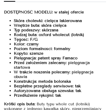
DOSTĘPNOŚĆ MODELU: w stałej ofercie
Skóra cholewki: cielęca lakierowana
Wnętrze buta: skóra cielęca
Typ podeszwy: skórzana
Rodzaj buta: oxford wholecut (lotnik)
Tęgość: F/G
Kolor: czarny
Poziom formalności: formalny
Kopyto: szersze
Pielęgnacja: patent spray Famaco
Przed założeniem zalecamy:
pielęgnacja
startowa
W trakcie noszenia polecamy:
pielęgnacja
obuwia
Konstrukcja: metoda bolońska
Bezpłatne przeglądy serwisowe: tak
Autoryzowana obsługa szewska: tak
Przedłużenie rękojmi: tak
Krótki opis buta:
Buty typu whole cut (lotniki)
wykonane z jednego kawałka skóry, nieprzemijający