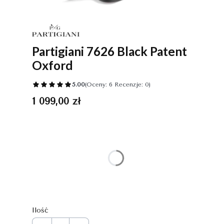
Partigiani 7626 Black Patent
Oxford
5.00
(Oceny: 6 Recenzje: 0)
Cena
1 099,00 zł
Wybierz wariant produktu:
Poszczególne warianty mogą różnić się ceną
*
Rozmiar
Wybierz
Ilość