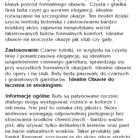
klasyk pośród formalnego obuwia. Czysta i gładka
linia buta czyni go wzorem elegancji, idealne
rozwiązanie na szczególne okazje. Ten model dzięki
szyciu metodą bolońską i zastosowaniu bardzo
miękkiej skóry zapewnia niespotykany wśród
lakierowanych butów formalnych komfort. Idealne
obuwie na uroczyste okazje jak ślub czy galę.
Zastosowanie:
Czarne lotniki, ze względu na czystą
linię i ponadczasową elegancję, są idealnym
uzupełnieniem ciemnego garnituru, sprawdzają się
przy wszystkich formalnych okazjach. Idealne obuwie
do opery i na ślub. Buty będą pasowały do czarnych
i granatowych garniturów.
Idealne Obuwie do
łączenia ze smokingiem.
Informacje ogólne:
Buty są patynowane ręcznie,
dlatego mogą występować różnice w kolorze i
odcieniu. Nie jest to oznaka złej jakości. Skóry
anilinowe wymagają odpowiedniej pielęgnacji bez
stosowania środków chemicznych - bardzo ważne
jest, aby używać tylko delikatnych kremów oraz past
na bazie naturalnych wosków. Takie produkty jak
Saphir Renomat, rozciągacze do skóry (shoe stretch)