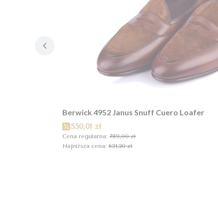
Berwick 4952 Janus Snuff Cuero Loafer
Cena promocyjna
550,01 zł
Cena regularna:
789,00 zł
Najniższa cena:
631,20 zł