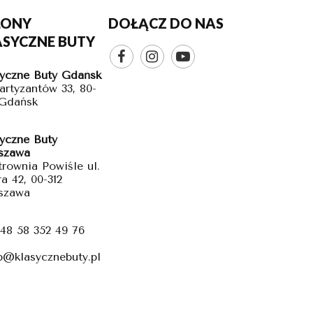
LONY
DOŁĄCZ DO NAS
ASYCZNE BUTY



yczne Buty Gdańsk
Partyzantów 33, 80-
 Gdańsk
yczne Buty
szawa
trownia Powiśle ul.
a 42, 00-312
szawa
48 58 352 49 76
p@klasycznebuty.pl