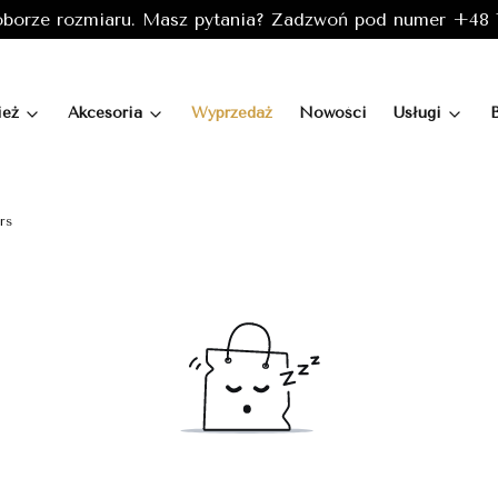
borze rozmiaru. Masz pytania? Zadzwoń pod numer +48 7
ież
Akcesoria
Wyprzedaż
Nowości
Usługi
rs