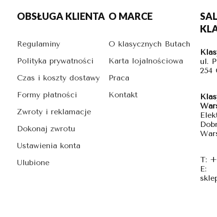
OBSŁUGA KLIENTA
O MARCE
SA
KL
Regulaminy
O klasycznych Butach
Klas
Polityka prywatności
Karta lojalnościowa
ul. 
254
Czas i koszty dostawy
Praca
Formy płatności
Kontakt
Klas
War
Zwroty i reklamacje
Elek
Dobr
Dokonaj zwrotu
War
Ustawienia konta
T: +
Ulubione
E:
skle