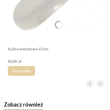
Łyżka metalowa 15cm
Cena
10,00 zł
Do koszyka
Zobacz również