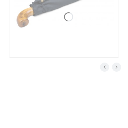
Cena dostawy
Dostawa
od
Koszty
dotyczy tego
15,00 zł
-
produktu (w
dostawy
Inpost
wybranym
Paczkomaty
wybranego
wariancie - jeśli
(Polska)
dotyczy). Może
produktu
Inpost
się ona zmienić