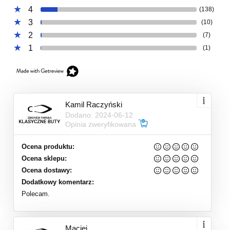
4
(138)
3
(10)
2
(7)
1
(1)
Kamil Raczyński
Dodano: 2024-06-12
Opinia zweryfikowana
Ocena produktu:
Ocena sklepu:
Ocena dostawy:
Dodatkowy komentarz:
Polecam.
Maciej