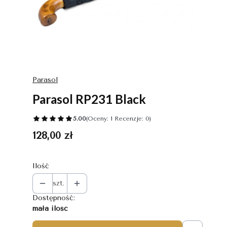
Parasol
Parasol RP231 Black
5.00
(Oceny: 1 Recenzje: 0)
Cena
128,00 zł
Ilość
szt.
Dostępność:
mała ilość