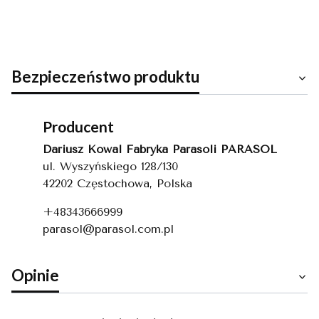
Paczkomaty
po dodaniu
24/7
innych
produktów do
koszyka.
Bezpieczeństwo produktu
Producent
Dariusz Kowal Fabryka Parasoli PARASOL
ul. Wyszyńskiego 128/130
42202 Częstochowa, Polska
+48343666999
parasol@parasol.com.pl
Opinie