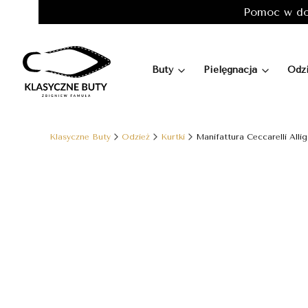
Pomoc w do
Buty
Pielęgnacja
Odz
Klasyczne Buty
Odzież
Kurtki
Manifattura Ceccarelli Alli