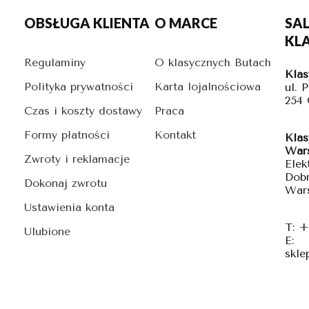
OBSŁUGA KLIENTA
O MARCE
SA
KL
Regulaminy
O klasycznych Butach
Klas
Polityka prywatności
Karta lojalnościowa
ul. 
254
Czas i koszty dostawy
Praca
Formy płatności
Kontakt
Klas
War
Zwroty i reklamacje
Elek
Dobr
Dokonaj zwrotu
War
Ustawienia konta
T: +
Ulubione
E:
skle