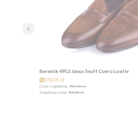
Berwick 4952 Janus Snuff Cuero Loafer
Cena promocyjna
550,01 zł
Cena regularna:
789,00 zł
Najniższa cena:
631,20 zł