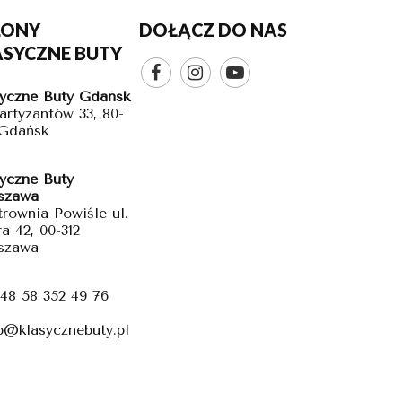
LONY
DOŁĄCZ DO NAS
ASYCZNE BUTY



yczne Buty Gdańsk
Partyzantów 33, 80-
 Gdańsk
yczne Buty
szawa
trownia Powiśle ul.
a 42, 00-312
szawa
48 58 352 49 76
p@klasycznebuty.pl