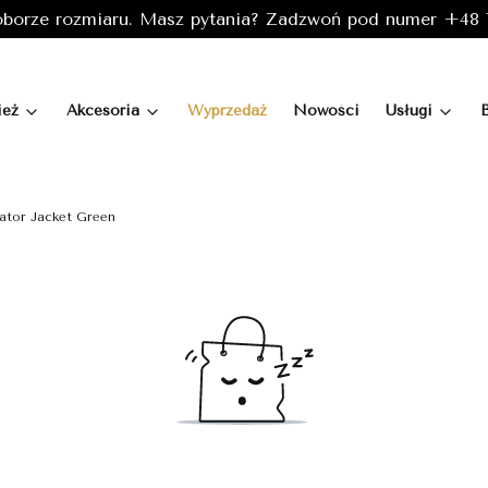
borze rozmiaru. Masz pytania? Zadzwoń pod numer +48 7
ież
Akcesoria
Wyprzedaż
Nowości
Usługi
gator Jacket Green