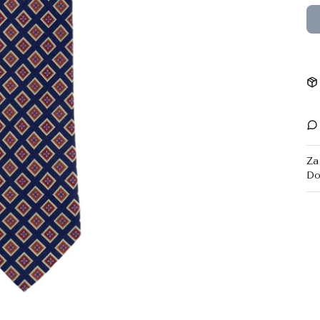
Za
Do