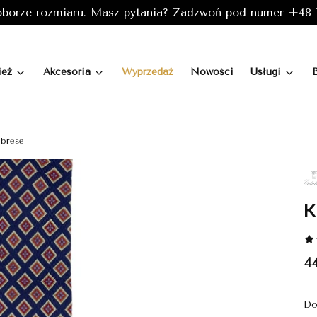
borze rozmiaru. Masz pytania? Zadzwoń pod numer +48 7
ież
Akcesoria
Wyprzedaż
Nowości
Usługi
abrese
K
C
44
Do