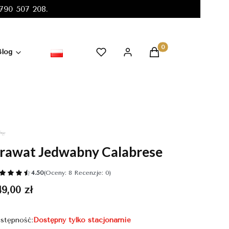
90 507 208.
Produkty w koszyku:
Blog
rawat Jedwabny Calabrese
4.50
(Oceny: 8 Recenzje: 0)
ena
9,00 zł
stępność:
Dostępny tylko stacjonarnie