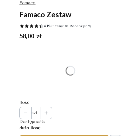
Famaco
Famaco Zestaw
4.19
(Oceny: 16 Recenzje: 2)
Cena
58,00 zł
Wybierz wariant produktu:
Poszczególne warianty mogą różnić się ceną
*
Kolor
Wybierz
Ilość
szt.
Dostępność:
duża ilość