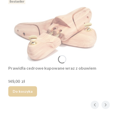
Bestseller
Prawidła cedrowe kupowane wraz z obuwiem
Cena
149,00 zł
Do koszyka