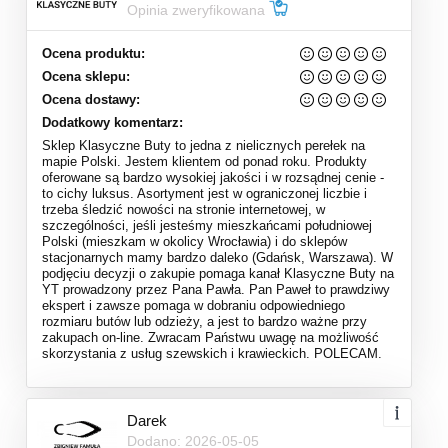
Opinia zweryfikowana
Ocena produktu:
Ocena sklepu:
Ocena dostawy:
Dodatkowy komentarz:
Sklep Klasyczne Buty to jedna z nielicznych perełek na
mapie Polski. Jestem klientem od ponad roku. Produkty
oferowane są bardzo wysokiej jakości i w rozsądnej cenie -
to cichy luksus. Asortyment jest w ograniczonej liczbie i
trzeba śledzić nowości na stronie internetowej, w
szczególności, jeśli jesteśmy mieszkańcami południowej
Polski (mieszkam w okolicy Wrocławia) i do sklepów
stacjonarnych mamy bardzo daleko (Gdańsk, Warszawa). W
podjęciu decyzji o zakupie pomaga kanał Klasyczne Buty na
YT prowadzony przez Pana Pawła. Pan Paweł to prawdziwy
ekspert i zawsze pomaga w dobraniu odpowiedniego
rozmiaru butów lub odzieży, a jest to bardzo ważne przy
zakupach on-line. Zwracam Państwu uwagę na możliwość
skorzystania z usług szewskich i krawieckich. POLECAM.
Darek
Dodano: 2026-05-05