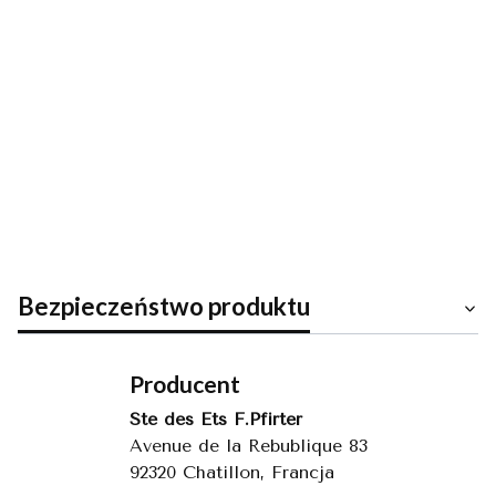
Cena dostawy
Dostawa
od
Koszty
dotyczy tego
15,00 zł
-
produktu (w
dostawy
Inpost
wybranym
Paczkomaty
wybranego
wariancie - jeśli
(Polska)
dotyczy). Może
produktu
Inpost
się ona zmienić
Paczkomaty
po dodaniu
24/7
innych
produktów do
koszyka.
Bezpieczeństwo produktu
Producent
Ste des Ets F.Pfirter
Avenue de la Rebublique 83
92320 Chatillon, Francja