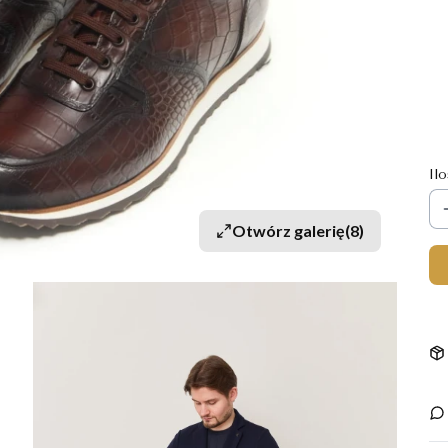
Wy
Po
*
R
Il
Otwórz galerię
(8)