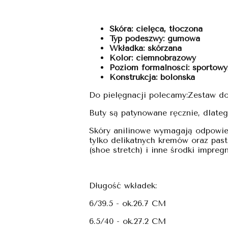
Skóra: cielęca, tłoczona
Typ podeszwy: gumowa
Wkładka: skórzana
Kolor: ciemnobrązowy
Poziom formalności: sportowy
Konstrukcja: bolońska
Do pielęgnacji polecamy:Zestaw d
Buty są patynowane ręcznie, dlateg
Skóry anilinowe wymagają odpowied
tylko delikatnych kremów oraz past
(shoe stretch) i inne środki impre
Długość wkładek:
6/39.5 - ok.26.7 CM
6.5/40 - ok.27.2 CM