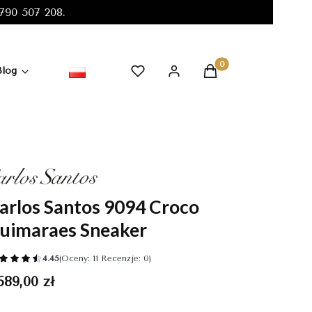
90 507 208.
Produkty w koszyku:
Blog
arlos Santos 9094 Croco
uimaraes Sneaker
4.45
(Oceny: 11 Recenzje: 0)
ena
589,00 zł