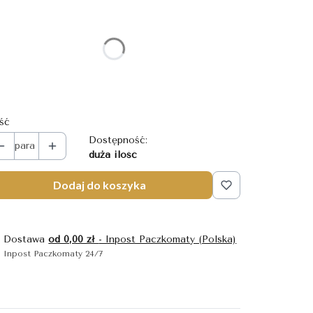
bierz wariant produktu:
szczególne warianty mogą różnić się ceną
ozmiar
Wybierz
ość
Dostępność:
para
duża ilość
Dodaj do koszyka
Dostawa
od 0,00 zł
- Inpost Paczkomaty (Polska)
Inpost Paczkomaty 24/7