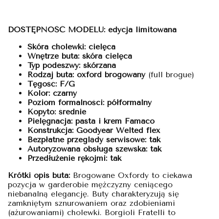
DOSTĘPNOŚĆ MODELU: edycja limitowana
Skóra cholewki: cielęca
Wnętrze buta: skóra cielęca
Typ podeszwy: skórzana
Rodzaj buta: oxford brogowany
(full brogue)
Tęgość: F/G
Kolor: czarny
Poziom formalności: półformalny
Kopyto: średnie
Pielęgnacja: pasta i krem Famaco
Konstrukcja: Goodyear Welted flex
Bezpłatne przeglądy serwisowe: tak
Autoryzowana obsługa szewska: tak
Przedłużenie rękojmi: tak
Krótki opis buta:
Brogowane Oxfordy to ciekawa
pozycja w garderobie mężczyzny ceniącego
niebanalną elegancję. Buty charakteryzują się
zamkniętym sznurowaniem oraz zdobieniami
(ażurowaniami) cholewki. Borgioli Fratelli to