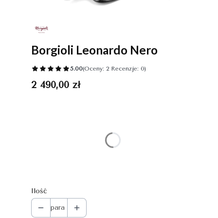
Borgioli Leonardo Nero
5.00
(Oceny: 2 Recenzje: 0)
Cena
2 490,00 zł
Wybierz wariant produktu:
Poszczególne warianty mogą różnić się ceną
*
Rozmiar
Wybierz
Ilość
para