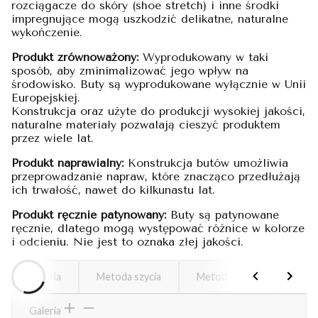
rozciągacze do skóry (shoe stretch) i inne środki
impregnujące mogą uszkodzić delikatne, naturalne
wykończenie.
Produkt zrównoważony:
Wyprodukowany w taki
sposób, aby zminimalizować jego wpływ na
środowisko. Buty są wyprodukowane wyłącznie w Unii
Europejskiej.
Konstrukcja oraz użyte do produkcji wysokiej jakości,
naturalne materiały pozwalają cieszyć produktem
przez wiele lat.
Produkt naprawialny:
Konstrukcja butów umożliwia
przeprowadzanie napraw, które znacząco przedłużają
ich trwałość, nawet do kilkunastu lat.
Produkt ręcznie patynowany:
Buty są patynowane
ręcznie, dlatego mogą występować różnice w kolorze
i odcieniu. Nie jest to oznaka złej jakości.
Galeria
Metoda szycia
Metoda szycia
Jak 
Galeria