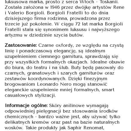
luksusowa marka, prosto z serca Włoch - Toskanii.
Została założona w 1946 przez dwójkę artystów Rene
i Valerio Borgioli. Borgioli Fratelli to do dnia
dzisiejszego firma rodzinna, prowadzona przez
trzecie już pokolenie. W ciągu 72 lat marka Borgioli
Fratelli stała się synonimem luksusu i najwyższego
artyzmu w dziedzinie szycia butów.
Zastosowanie:
Czarne oxfordy, ze względu na czystą
linię i ponadczasową elegancję, są idealnym
uzupełnieniem ciemnego garnituru, sprawdzają się
przy wszystkich formalnych okazjach. Idealne obuwie
do biura, do teatru i na ślub. Buty będą pasowały do
czarnych, granatowych i szarych garniturów oraz
zestawów koordynowanych. Dzięki finezyjnym
brogowaniom Leonardo Nero mogą stanowić
eleganckie uzupełnienie mniej formalnych, smart
casualowych stylizacji.
Informacje ogólne:
Skóry anilinowe wymagają
odpowiedniej pielęgnacji bez stosowania środków
chemicznych - bardzo ważne jest, aby używać tylko
delikatnych kremów oraz past na bazie naturalnych
wosków. Takie produkty jak Saphir Renomat,