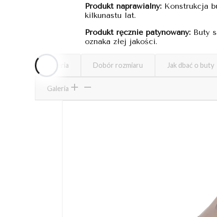
Produkt naprawialny:
Konstrukcja bu
kilkunastu lat.
Produkt ręcznie patynowany:
Buty s
oznaka złej jakości.
Galeria
Dobór rozmiaru
Jak dbać o buty
Galeria