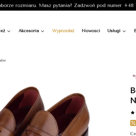
borze rozmiaru. Masz pytania? Zadzwoń pod numer +48 7
ież
Akcesoria
Wyprzedaż
Nowości
Usługi
afer
B
N
Ce