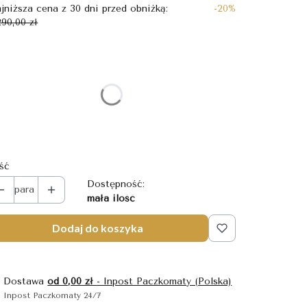
jniższa cena z 30 dni przed obniżką:
-20%
290,00 zł
bierz wariant produktu:
szczególne warianty mogą różnić się ceną
ozmiar
Wybierz
ość
Dostępność:
para
mała ilość
Dodaj do koszyka
Dostawa
od 0,00 zł
- Inpost Paczkomaty (Polska)
Inpost Paczkomaty 24/7