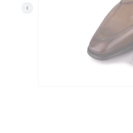
Jak dobrać rozmiar butó