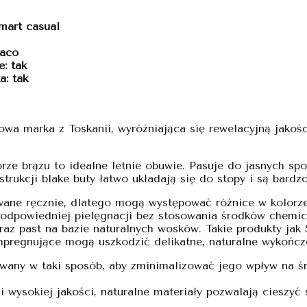
mart casual
maco
: tak
: tak
owa marka z Toskanii, wyróżniająca się rewelacyjną jakoś
orze brązu to idealne letnie obuwie. Pasuje do jasnych s
strukcji blake buty łatwo układają się do stopy i są bard
ane ręcznie, dlatego mogą występować różnice w kolorze i
 odpowiedniej pielęgnacji bez stosowania środków chemic
raz past na bazie naturalnych wosków. Takie produkty jak
 impregnujące mogą uszkodzić delikatne, naturalne wykończ
ny w taki sposób, aby zminimalizować jego wpływ na śr
 wysokiej jakości, naturalne materiały pozwalają cieszyć 