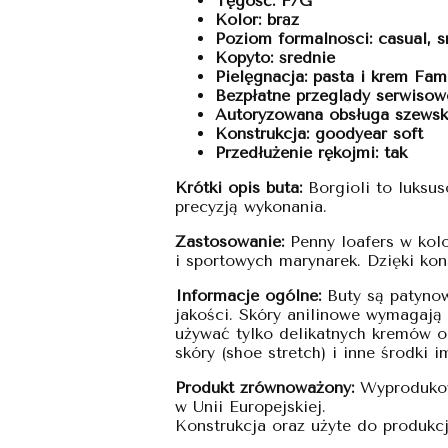
Tęgość: F/G
Kolor: brąz
Poziom formalności: casual, s
Kopyto: średnie
Pielęgnacja: pasta i krem Fa
Bezpłatne przeglądy serwisowe
Autoryzowana obsługa szewska
Konstrukcja: goodyear soft
Przedłużenie rękojmi: tak
Krótki opis buta:
Borgioli to luksus
precyzją wykonania.
Zastosowanie:
Penny loafers w kol
i sportowych marynarek. Dzięki kon
Informacje ogólne:
Buty są patynow
jakości. Skóry anilinowe wymagają
używać tylko delikatnych kremów o
skóry (shoe stretch) i inne środki
Produkt zrównoważony:
Wyprodukowa
w Unii Europejskiej.
Konstrukcja oraz użyte do produkcji