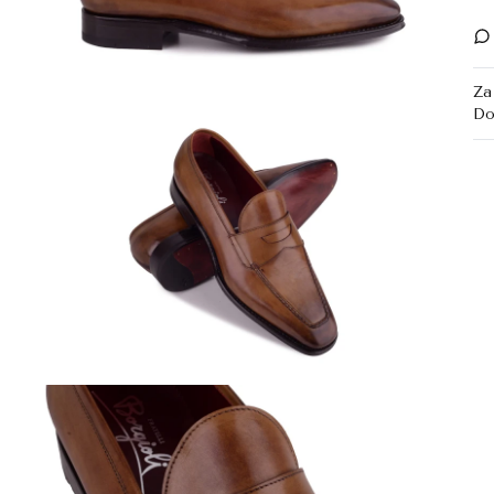
Za
Do