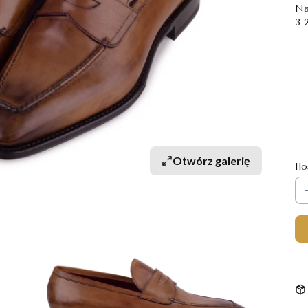
Na
3 
Wy
Po
*
R
Otwórz galerię
Il