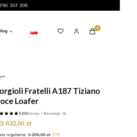
90 507 208.
Produkty w koszyku:
Blog
orgioli Fratelli A187 Tiziano
oce Loafer
5.00
(Oceny: 1 Recenzje: 0)
2 632,00 zł
na regularna:
3 290,00 zł
-20%