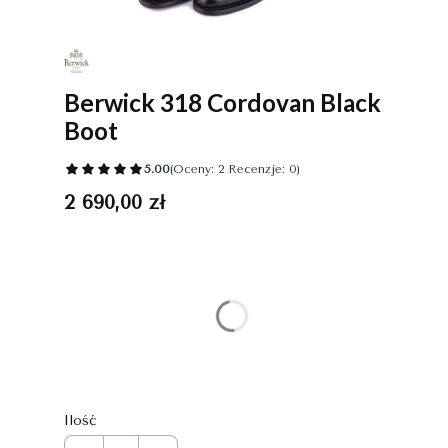
Berwick 318 Cordovan Black
Boot
5.00
(Oceny: 2 Recenzje: 0)
Cena
2 690,00 zł
Wybierz wariant produktu:
Poszczególne warianty mogą różnić się ceną
*
Rozmiar
Wybierz
Ilość