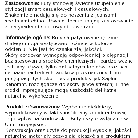
Zastosowanie:
Buty stanowią świetne uzupełnienie
stylizacji smart casualowych i casualowych.
Znakomicie nadają się do noszenia z jeansami i
spodniami chino. Równie dobrze znajdą zastosowanie
z marynarkami sportowymi i swetrami.
Informacje ogólne:
Buty są patynowane ręcznie,
dlatego mogą występować różnice w kolorze i
odcieniu. Nie jest to oznaka złej jakości.
Skóry cordovan wymagają odpowiedniej pielęgnacji
bez stosowania środków chemicznych - bardzo ważne
jest, aby używać tylko delikatnych kremów oraz past
na bazie nautralnych wosków przeznaczonych do
pielęgnacji tych skór. Takie produkty jak Saphir
Renomat, rozciągacze do skóry (shoe stretch) i inne
środki impregnujące mogą uszkodzić delikatne,
naturalne wykończenie.
Produkt zrównoważony
: Wyrób rzemieślniczy,
wyprodukowany w taki sposób, aby zminimalizować
jego wpływ na środowisko. Buty uszyte wyłącznie w
Unii Europejskiej.
Konstrukcja oraz użyte do produkcji wysokiej jakości,
naturalne materiały pozwalają cieszyć się produktem