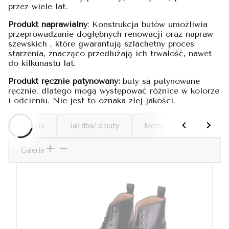
przez wiele lat.
Produkt naprawialny
: Konstrukcja butów umożliwia
przeprowadzanie dogłębnych renowacji oraz napraw
szewskich , które gwarantują szlachetny proces
starzenia, znacząco przedłużają ich trwałość, nawet
do kilkunastu lat.
Produkt ręcznie patynowany:
buty są patynowane
ręcznie, dlatego mogą występować różnice w kolorze
i odcieniu. Nie jest to oznaka złej jakości.
Galeria
Jak dbać o buty
Metoda szycia
Tab
Galeria