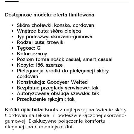
Dostępność modelu: oferta limitowana
Skóra cholewki: końska, cordovan
Wnętrze buta: skóra cielęca
Typ podeszwy: skórzano-
gumowa
Rodzaj buta: trzewiki
Tęgość: G
Kolor: czarny
Poziom formalności: casual, smart casual
Kopyto: 156,
szersze
Pielęgnacja:
środki do pielęgnacji skóry
cordovan
Konstrukcja: Goodyear Welted
Bezpłatne przeglądy serwisowe: tak
Autoryzowana obsługa szewska: tak
Przedłużenie rękojmi: tak
Krótki opis buta:
Boots z najlepszej na świecie skóry
Cordovan na lekkiej i podeszwie łączonej skórzano-
gumowej. Ekskluzywne połączenie komfortu i
elegancji na chłodniejsze dni.