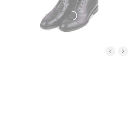
Jak dbać o buty
Zaraz po zakupie buty trzeba koniecznie przygotować
do użytkowania. W Klasycznych Butach nazywamy to
pielęgnacją startową
. Dzięki pielęgnacji startowej
czyli kilkukrotnemu nakremowaniu obuwia w pewnych